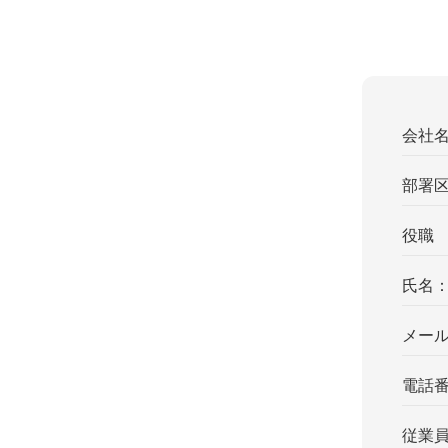
会社
部署
役職
氏名
メー
電話
従業