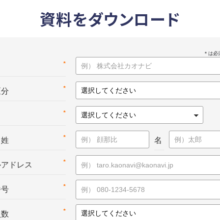
資料をダウンロード
*
名
*
区分
*
*
：姓
名
*
ルアドレス
*
番号
*
員数