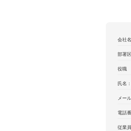
会社
部署
役職
氏名
メー
電話
従業