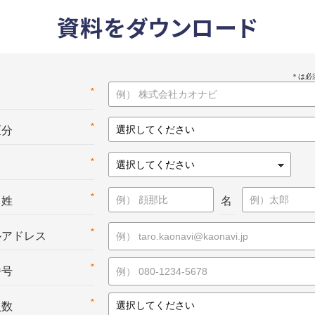
資料をダウンロード
*
名
*
区分
*
*
：姓
名
*
ルアドレス
*
番号
*
員数