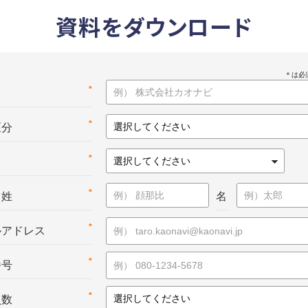
資料をダウンロード
*
名
*
区分
*
*
：姓
名
*
ルアドレス
*
番号
*
員数