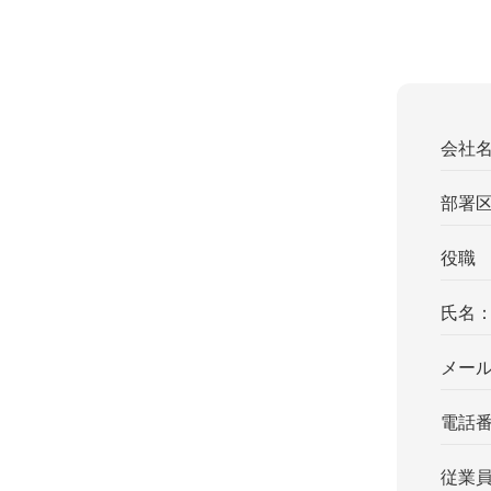
会社
部署
役職
氏名
メー
電話
従業