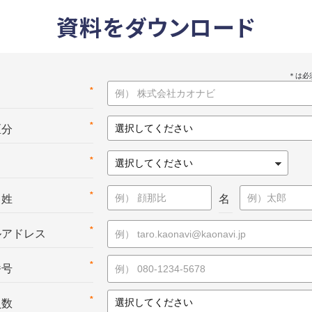
資料をダウンロード
*
名
*
区分
*
*
：姓
名
*
ルアドレス
*
番号
*
員数