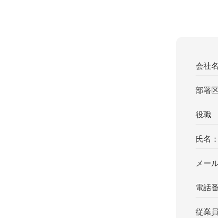
会社
部署
役職
氏名
メー
電話
従業