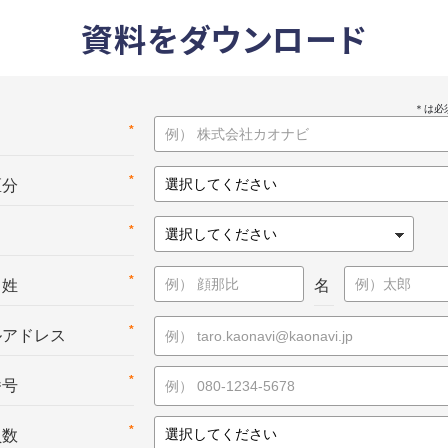
資料をダウンロード
*
名
*
区分
*
*
：姓
名
*
ルアドレス
*
番号
*
員数