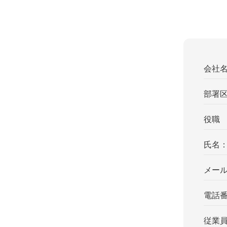
会社
部署
役職
氏名
メー
電話
従業