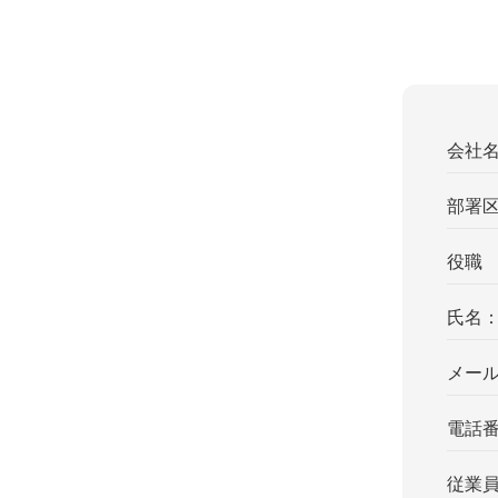
会社
部署
役職
氏名
メー
電話
従業