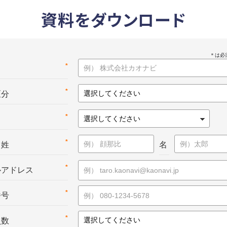
資料をダウンロード
*
名
*
区分
*
*
：姓
名
*
ルアドレス
*
番号
*
員数