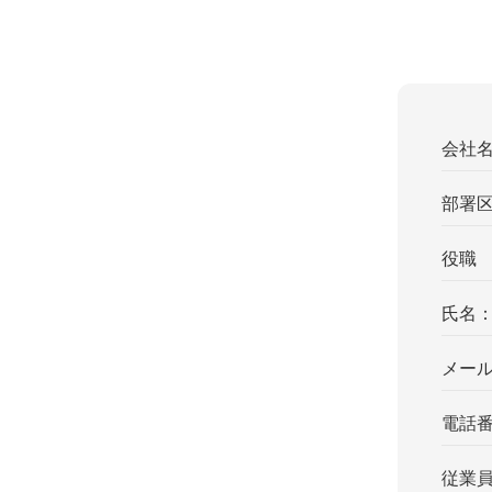
会社
部署
役職
氏名
メー
電話
従業