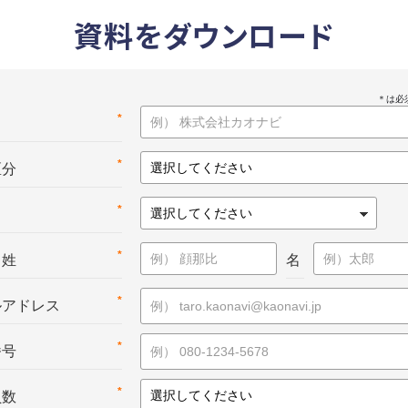
資料をダウンロード
*
名
*
区分
*
*
：姓
名
*
ルアドレス
*
番号
*
員数