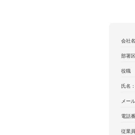
会社
部署
役職
氏名
メー
電話
従業