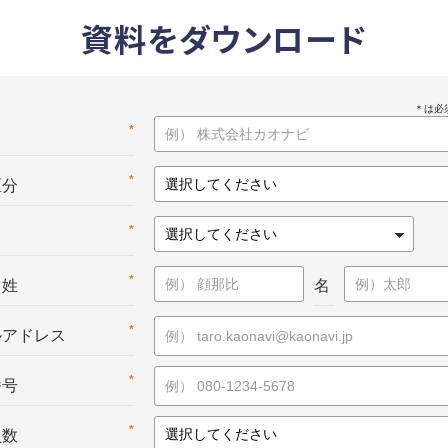
資料をダウンロード
*
名
*
区分
*
*
：姓
名
*
ルアドレス
*
番号
*
員数