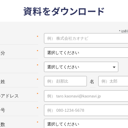
資料をダウンロード
*
名
*
区分
*
*
：姓
名
*
ルアドレス
*
番号
*
員数