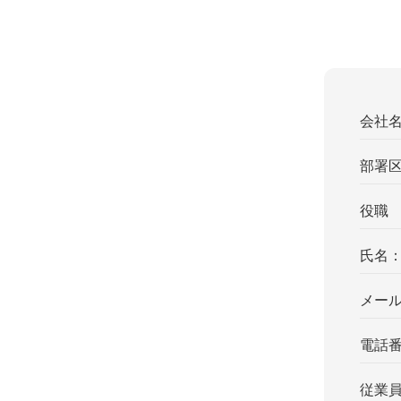
会社
部署
役職
氏名
メー
電話
従業