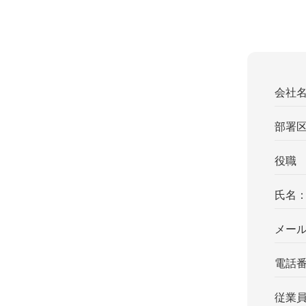
会社
部署
役職
氏名
メー
電話
従業