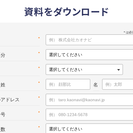
資料をダウンロード
*
名
*
区分
*
*
：姓
名
*
ルアドレス
*
番号
*
員数