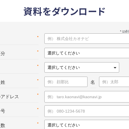
資料をダウンロード
*
名
*
区分
*
*
：姓
名
*
ルアドレス
*
番号
*
員数