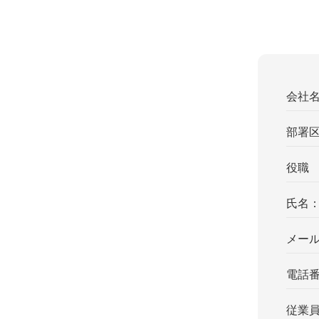
会社
部署
役職
氏名
メー
電話
従業