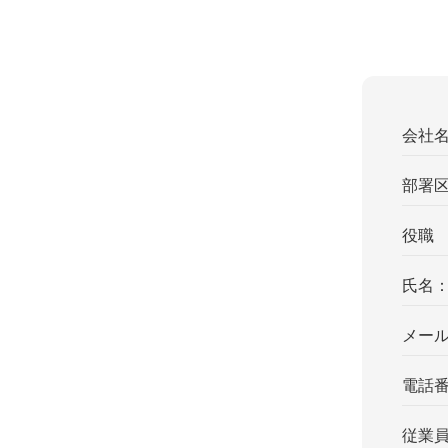
会社
部署
役職
氏名
メー
電話
従業