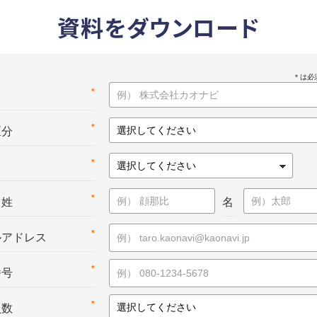
資料をダウンロード
*
名
*
区分
*
*
：姓
名
*
ルアドレス
*
番号
*
員数