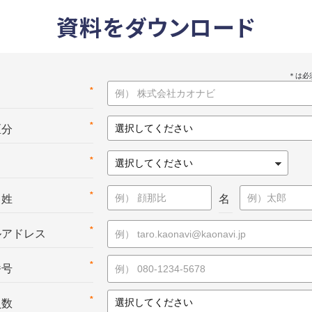
資料をダウンロード
*
名
*
区分
*
*
：姓
名
*
ルアドレス
*
番号
*
員数