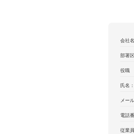
会社
部署
役職
氏名
メー
電話
従業