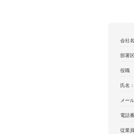
会社
部署
役職
氏名
メー
電話
従業