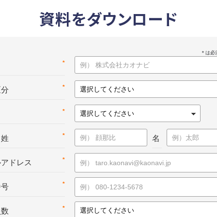
資料をダウンロード
*
名
*
区分
*
*
：姓
名
*
ルアドレス
*
番号
*
員数