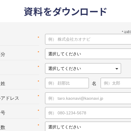
資料をダウンロード
*
名
*
区分
*
*
：姓
名
*
ルアドレス
*
番号
*
員数