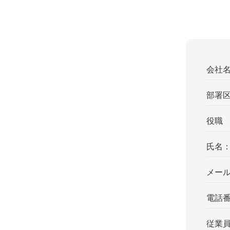
会社
部署
役職
氏名
メー
電話
従業