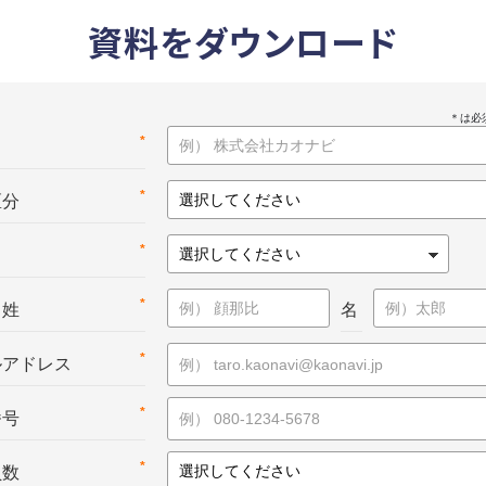
資料をダウンロード
*
名
*
区分
*
*
：姓
名
*
ルアドレス
*
番号
*
員数