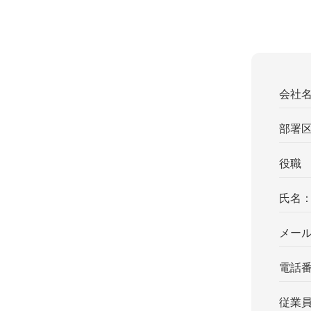
会社
部署
役職
氏名
メー
電話
従業