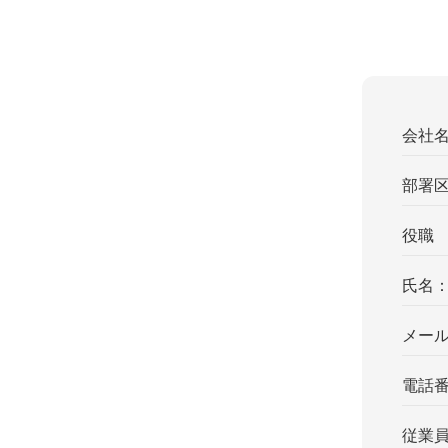
会社
部署
役職
氏名
メー
電話
従業