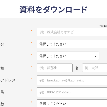
資料をダウンロード
*
名
*
区分
*
*
：姓
名
*
ルアドレス
*
番号
*
員数