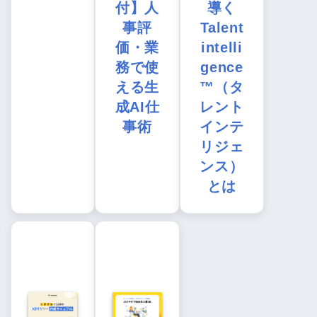
付】人
導く
事評
Talent
価・業
intelli
務で使
gence
える生
™（タ
成AI仕
レント
事術
インテ
リジェ
ンス）
とは