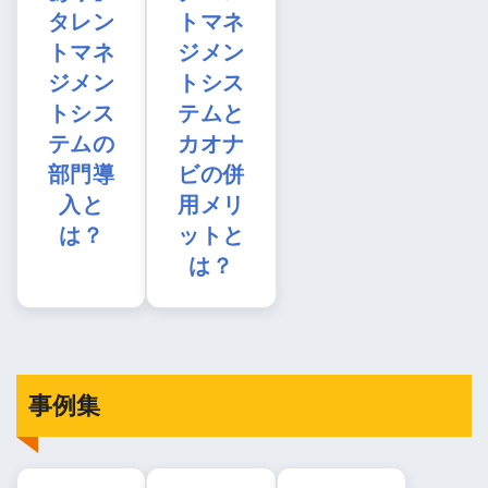
タレン
トマネ
トマネ
ジメン
ジメン
トシス
トシス
テムと
テムの
カオナ
部門導
ビの併
入と
用メリ
は？
ットと
は？
事例集