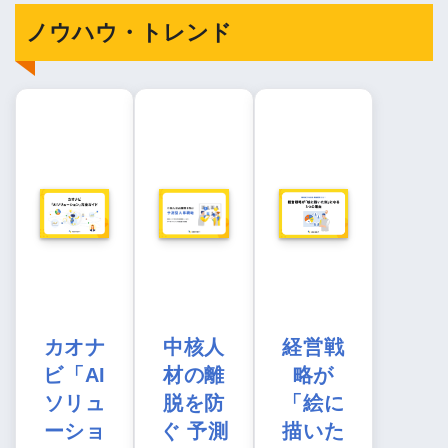
ノウハウ・トレンド
カオナ
中核人
経営戦
ビ「AI
材の離
略が
ソリュ
脱を防
「絵に
ーショ
ぐ 予測
描いた