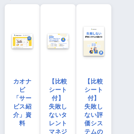
カオナ
【比較
【比較
ビ
シート
シート
「サー
付】
付】
ビス紹
失敗し
失敗し
介」資
ないタ
ない評
料
レント
価シス
マネジ
テムの