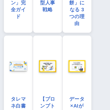
ン」完
型人事
餅」に
全ガイ
戦略
なる 3
ド
つの理
由
タレマ
【プロ
データ
ネ白書
ンプト
×AIが