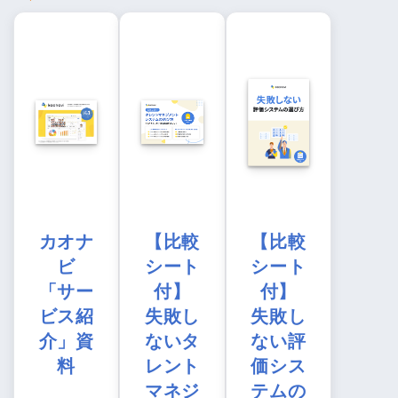
カオナ
【比較
【比較
ビ
シート
シート
「サー
付】
付】
ビス紹
失敗し
失敗し
介」資
ないタ
ない評
料
レント
価シス
マネジ
テムの