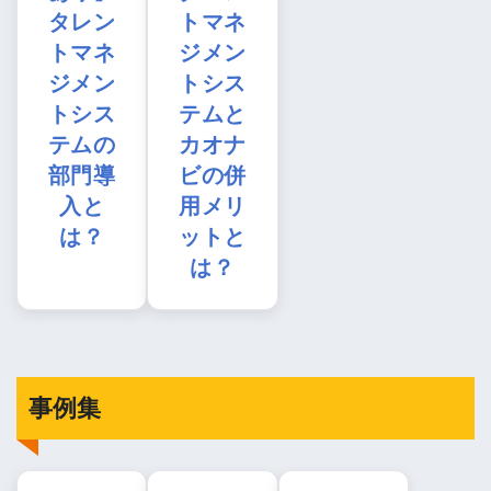
タレン
トマネ
トマネ
ジメン
ジメン
トシス
トシス
テムと
テムの
カオナ
部門導
ビの併
入と
用メリ
は？
ットと
は？
事例集