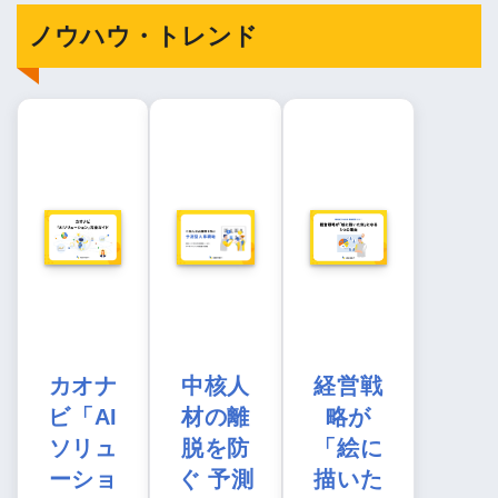
ノウハウ・トレンド
カオナ
中核人
経営戦
ビ「AI
材の離
略が
ソリュ
脱を防
「絵に
ーショ
ぐ 予測
描いた