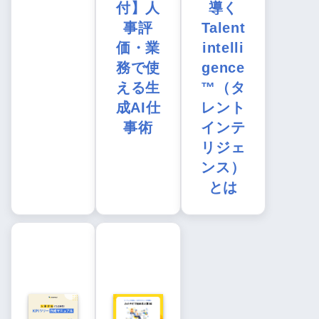
付】人
導く
事評
Talent
価・業
intelli
務で使
gence
える生
™（タ
成AI仕
レント
事術
インテ
リジェ
ンス）
とは