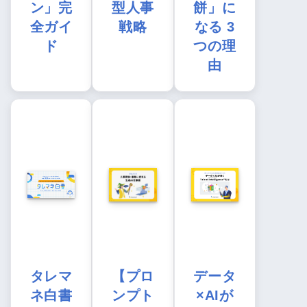
ン」完
型人事
餅」に
全ガイ
戦略
なる 3
ド
つの理
由
タレマ
【プロ
データ
ネ白書
ンプト
×AIが