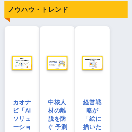
ノウハウ・トレンド
カオナ
中核人
経営戦
ビ「AI
材の離
略が
ソリュ
脱を防
「絵に
ーショ
ぐ 予測
描いた