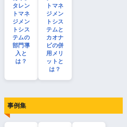
タレン
トマネ
トマネ
ジメン
ジメン
トシス
トシス
テムと
テムの
カオナ
部門導
ビの併
入と
用メリ
は？
ットと
は？
事例集