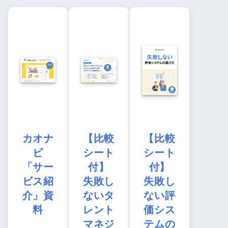
カオナ
【比較
【比較
ビ
シート
シート
「サー
付】
付】
ビス紹
失敗し
失敗し
介」資
ないタ
ない評
料
レント
価シス
マネジ
テムの