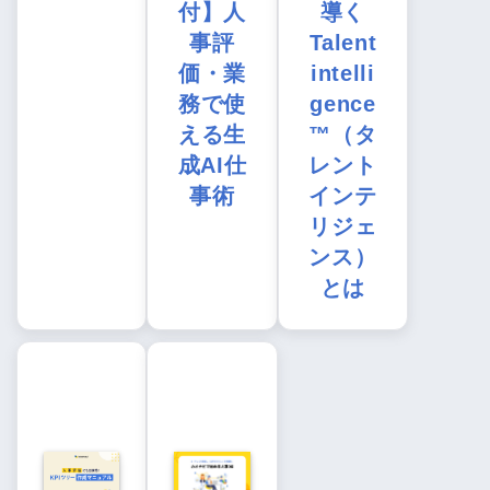
付】人
導く
事評
Talent
価・業
intelli
務で使
gence
える生
™（タ
成AI仕
レント
事術
インテ
リジェ
ンス）
とは