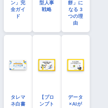
ン」完
型人事
餅」に
全ガイ
戦略
なる 3
ド
つの理
由
タレマ
【プロ
データ
ネ白書
ンプト
×AIが