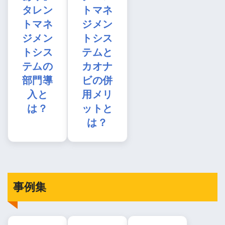
タレン
トマネ
トマネ
ジメン
ジメン
トシス
トシス
テムと
テムの
カオナ
部門導
ビの併
入と
用メリ
は？
ットと
は？
事例集