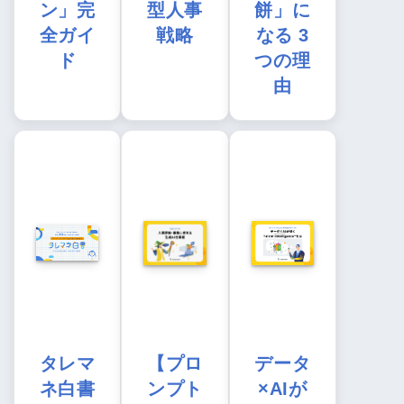
ン」完
型人事
餅」に
全ガイ
戦略
なる 3
ド
つの理
由
タレマ
【プロ
データ
ネ白書
ンプト
×AIが