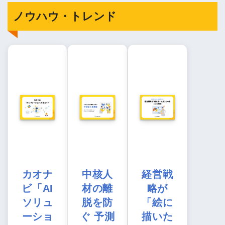
ノウハウ・トレンド
カオナ
中核人
経営戦
ビ「AI
材の離
略が
ソリュ
脱を防
「絵に
ーショ
ぐ 予測
描いた