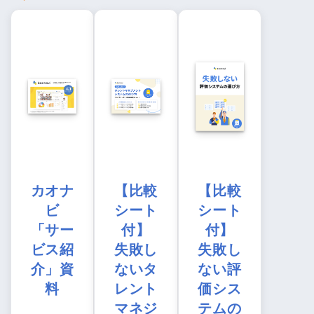
カオナ
【比較
【比較
ビ
シート
シート
「サー
付】
付】
ビス紹
失敗し
失敗し
介」資
ないタ
ない評
料
レント
価シス
マネジ
テムの