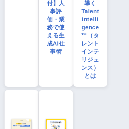
付】人
導く
事評
Talent
価・業
intelli
務で使
gence
える生
™（タ
成AI仕
レント
事術
インテ
リジェ
ンス）
とは