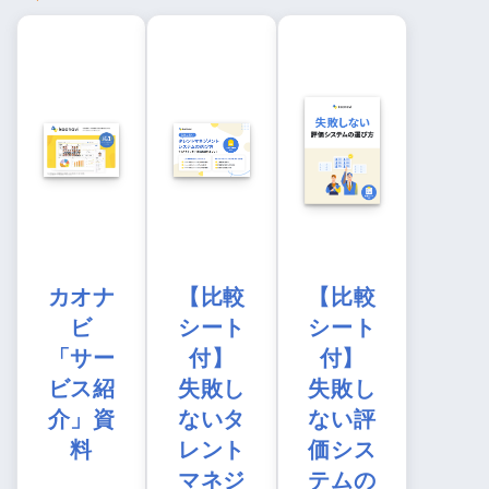
カオナ
【比較
【比較
ビ
シート
シート
「サー
付】
付】
ビス紹
失敗し
失敗し
介」資
ないタ
ない評
料
レント
価シス
マネジ
テムの