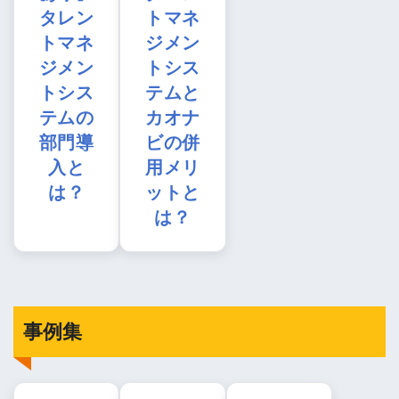
タレン
トマネ
トマネ
ジメン
ジメン
トシス
トシス
テムと
テムの
カオナ
部門導
ビの併
入と
用メリ
は？
ットと
は？
事例集