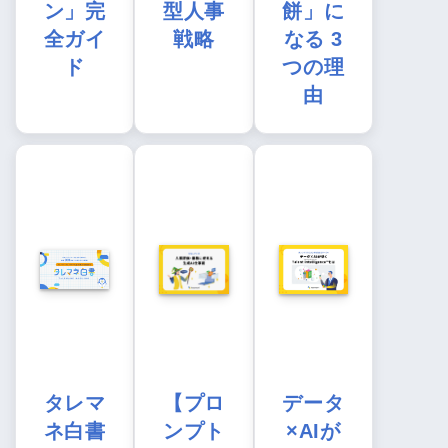
ン」完
型人事
餅」に
全ガイ
戦略
なる 3
ド
つの理
由
タレマ
【プロ
データ
ネ白書
ンプト
×AIが