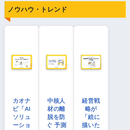
ノウハウ・トレンド
カオナ
中核人
経営戦
ビ「AI
材の離
略が
ソリュ
脱を防
「絵に
ーショ
ぐ 予測
描いた