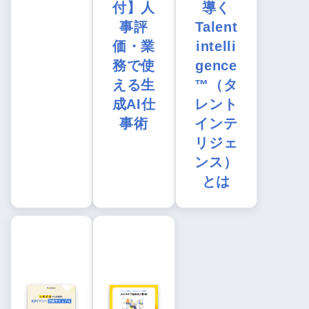
付】人
導く
事評
Talent
価・業
intelli
務で使
gence
える生
™（タ
成AI仕
レント
事術
インテ
リジェ
ンス）
とは