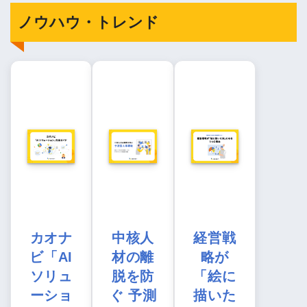
ノウハウ・トレンド
カオナ
中核人
経営戦
ビ「AI
材の離
略が
ソリュ
脱を防
「絵に
ーショ
ぐ 予測
描いた