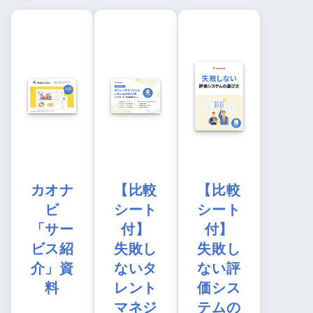
カオナ
【比較
【比較
ビ
シート
シート
「サー
付】
付】
ビス紹
失敗し
失敗し
介」資
ないタ
ない評
料
レント
価シス
マネジ
テムの