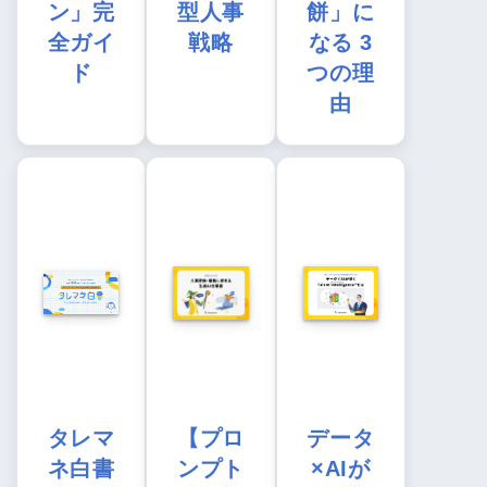
ン」完
型人事
餅」に
全ガイ
戦略
なる 3
ド
つの理
由
タレマ
【プロ
データ
ネ白書
ンプト
×AIが