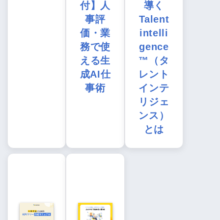
付】人
導く
事評
Talent
価・業
intelli
務で使
gence
える生
™（タ
成AI仕
レント
事術
インテ
リジェ
ンス）
とは