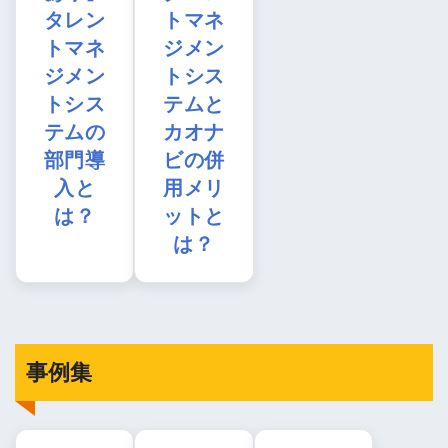
タレン
トマネ
トマネ
ジメン
ジメン
トシス
トシス
テムと
テムの
カオナ
部門導
ビの併
入と
用メリ
は？
ットと
は？
事例集