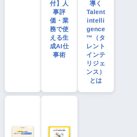
付】人
導く
事評
Talent
価・業
intelli
務で使
gence
える生
™（タ
成AI仕
レント
事術
インテ
リジェ
ンス）
とは