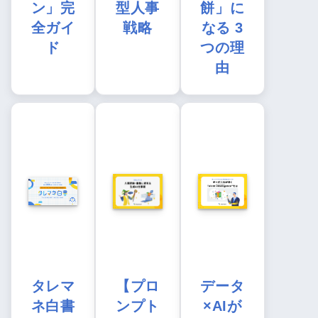
ン」完
型人事
餅」に
全ガイ
戦略
なる 3
ド
つの理
由
タレマ
【プロ
データ
ネ白書
ンプト
×AIが