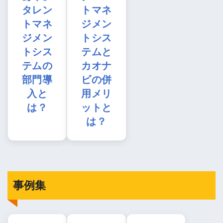
タレン
トマネ
トマネ
ジメン
ジメン
トシス
トシス
テムと
テムの
カオナ
部門導
ビの併
入と
用メリ
は？
ットと
は？
事例集