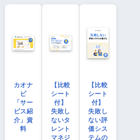
カオナ
【比較
【比較
ビ
シート
シート
「サー
付】
付】
ビス紹
失敗し
失敗し
介」資
ないタ
ない評
料
レント
価シス
マネジ
テムの