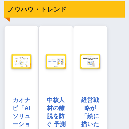
ノウハウ・トレンド
カオナ
中核人
経営戦
ビ「AI
材の離
略が
ソリュ
脱を防
「絵に
ーショ
ぐ 予測
描いた