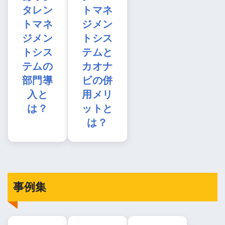
タレン
トマネ
トマネ
ジメン
ジメン
トシス
トシス
テムと
テムの
カオナ
部門導
ビの併
入と
用メリ
は？
ットと
は？
事例集