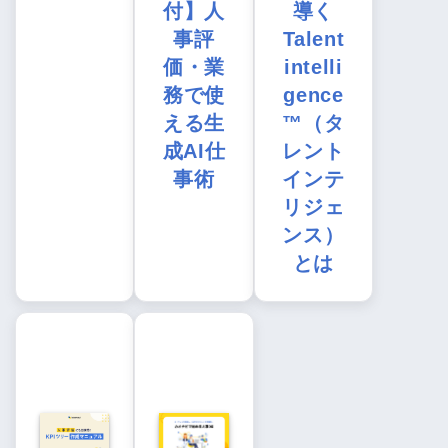
付】人
導く
事評
Talent
価・業
intelli
務で使
gence
える生
™（タ
成AI仕
レント
事術
インテ
リジェ
ンス）
とは