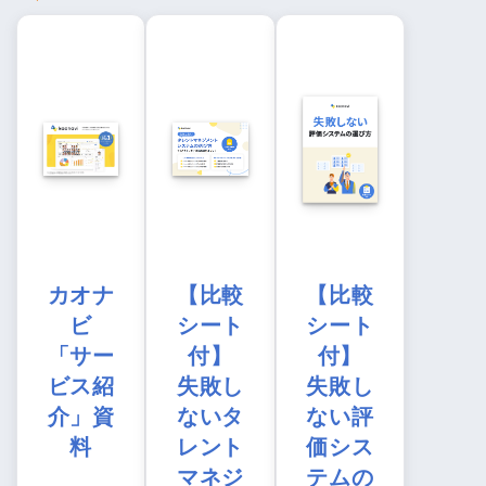
カオナ
【比較
【比較
ビ
シート
シート
「サー
付】
付】
ビス紹
失敗し
失敗し
介」資
ないタ
ない評
料
レント
価シス
マネジ
テムの