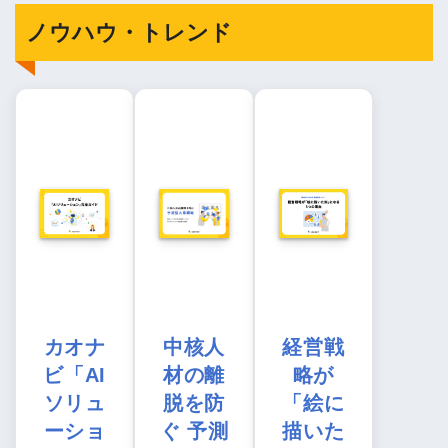
ノウハウ・トレンド
カオナ
中核人
経営戦
ビ「AI
材の離
略が
ソリュ
脱を防
「絵に
ーショ
ぐ 予測
描いた