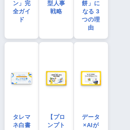
ン」完
型人事
餅」に
全ガイ
戦略
なる 3
ド
つの理
由
タレマ
【プロ
データ
ネ白書
ンプト
×AIが