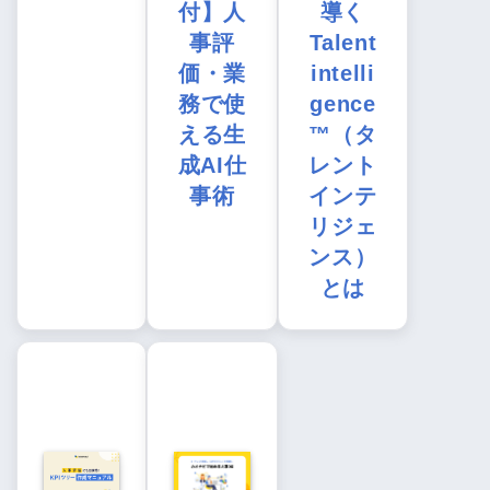
付】人
導く
事評
Talent
価・業
intelli
務で使
gence
える生
™（タ
成AI仕
レント
事術
インテ
リジェ
ンス）
とは