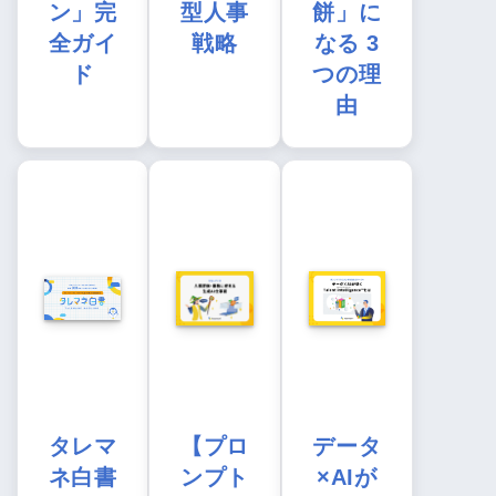
ン」完
型人事
餅」に
全ガイ
戦略
なる 3
ド
つの理
由
タレマ
【プロ
データ
ネ白書
ンプト
×AIが