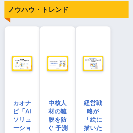
ノウハウ・トレンド
カオナ
中核人
経営戦
ビ「AI
材の離
略が
ソリュ
脱を防
「絵に
ーショ
ぐ 予測
描いた