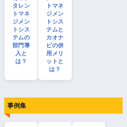
タレン
トマネ
トマネ
ジメン
ジメン
トシス
トシス
テムと
テムの
カオナ
部門導
ビの併
入と
用メリ
は？
ットと
は？
事例集