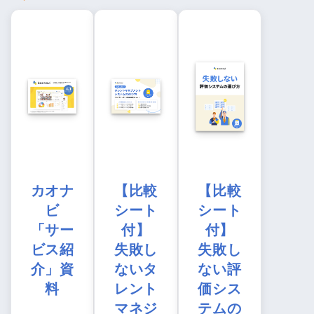
カオナ
【比較
【比較
ビ
シート
シート
「サー
付】
付】
ビス紹
失敗し
失敗し
介」資
ないタ
ない評
料
レント
価シス
マネジ
テムの