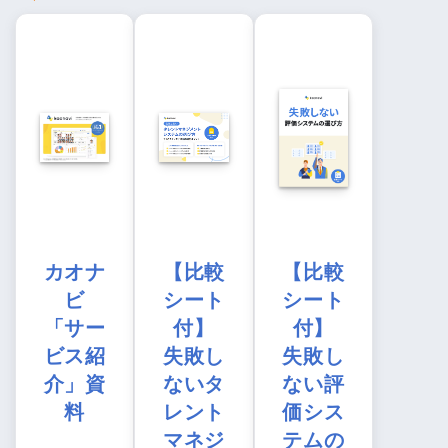
カオナ
【比較
【比較
ビ
シート
シート
「サー
付】
付】
ビス紹
失敗し
失敗し
介」資
ないタ
ない評
料
レント
価シス
マネジ
テムの