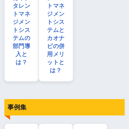
タレン
トマネ
トマネ
ジメン
ジメン
トシス
トシス
テムと
テムの
カオナ
部門導
ビの併
入と
用メリ
は？
ットと
は？
事例集