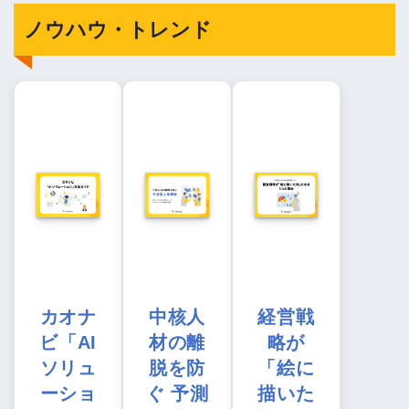
ノウハウ・トレンド
カオナ
中核人
経営戦
ビ「AI
材の離
略が
ソリュ
脱を防
「絵に
ーショ
ぐ 予測
描いた