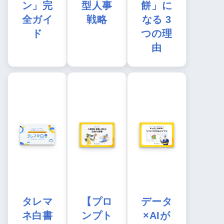
ン」完
型人事
餅」に
全ガイ
戦略
なる 3
ド
つの理
由
タレマ
【プロ
データ
ネ白書
ンプト
×AIが