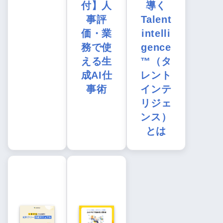
付】人
導く
事評
Talent
価・業
intelli
務で使
gence
える生
™（タ
成AI仕
レント
事術
インテ
リジェ
ンス）
とは