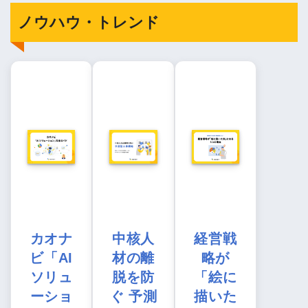
ノウハウ・トレンド
カオナ
中核人
経営戦
ビ「AI
材の離
略が
ソリュ
脱を防
「絵に
ーショ
ぐ 予測
描いた