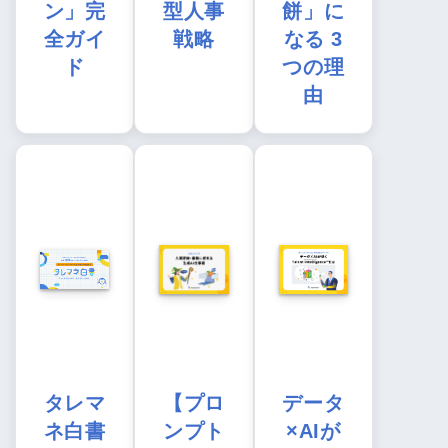
ン」完
型人事
餅」に
全ガイ
戦略
なる 3
ド
つの理
由
タレマ
【プロ
データ
ネ白書
ンプト
×AIが