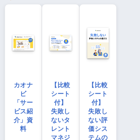
カオナ
【比較
【比較
ビ
シート
シート
「サー
付】
付】
ビス紹
失敗し
失敗し
介」資
ないタ
ない評
料
レント
価シス
マネジ
テムの