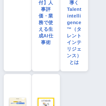
付】人
導く
事評
Talent
価・業
intelli
務で使
gence
える生
™（タ
成AI仕
レント
事術
インテ
リジェ
ンス）
とは