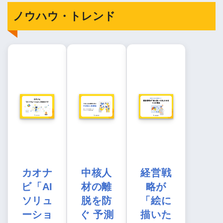
ノウハウ・トレンド
カオナ
中核人
経営戦
ビ「AI
材の離
略が
ソリュ
脱を防
「絵に
ーショ
ぐ 予測
描いた