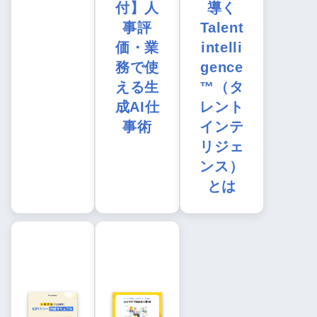
付】人
導く
事評
Talent
価・業
intelli
務で使
gence
える生
™（タ
成AI仕
レント
事術
インテ
リジェ
ンス）
とは