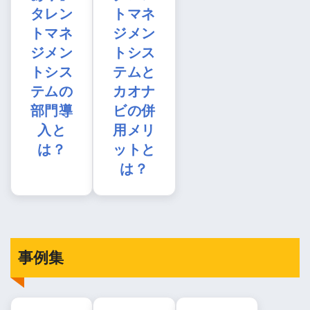
タレン
トマネ
トマネ
ジメン
ジメン
トシス
トシス
テムと
テムの
カオナ
部門導
ビの併
入と
用メリ
は？
ットと
は？
事例集