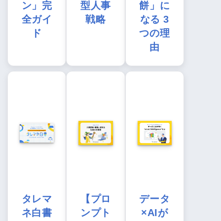
ン」完
型人事
餅」に
全ガイ
戦略
なる 3
ド
つの理
由
タレマ
【プロ
データ
ネ白書
ンプト
×AIが