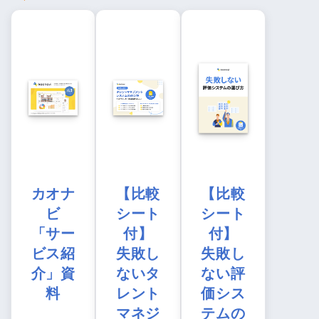
カオナ
【比較
【比較
ビ
シート
シート
「サー
付】
付】
ビス紹
失敗し
失敗し
介」資
ないタ
ない評
料
レント
価シス
マネジ
テムの