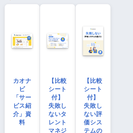
カオナ
【比較
【比較
ビ
シート
シート
「サー
付】
付】
ビス紹
失敗し
失敗し
介」資
ないタ
ない評
料
レント
価シス
マネジ
テムの