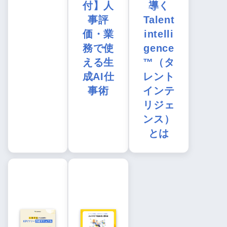
付】人
導く
事評
Talent
価・業
intelli
務で使
gence
える生
™（タ
成AI仕
レント
事術
インテ
リジェ
ンス）
とは