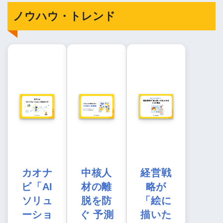
ノウハウ・トレンド
カオナ
中核人
経営戦
ビ「AI
材の離
略が
ソリュ
脱を防
「絵に
ーショ
ぐ 予測
描いた