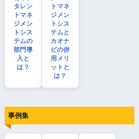
タレン
トマネ
トマネ
ジメン
ジメン
トシス
トシス
テムと
テムの
カオナ
部門導
ビの併
入と
用メリ
は？
ットと
は？
事例集