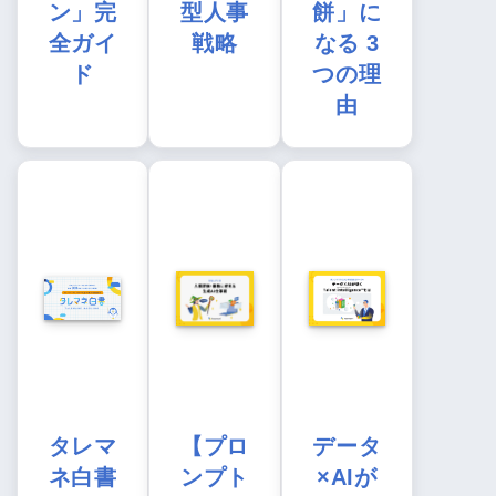
ン」完
型人事
餅」に
全ガイ
戦略
なる 3
ド
つの理
由
タレマ
【プロ
データ
ネ白書
ンプト
×AIが