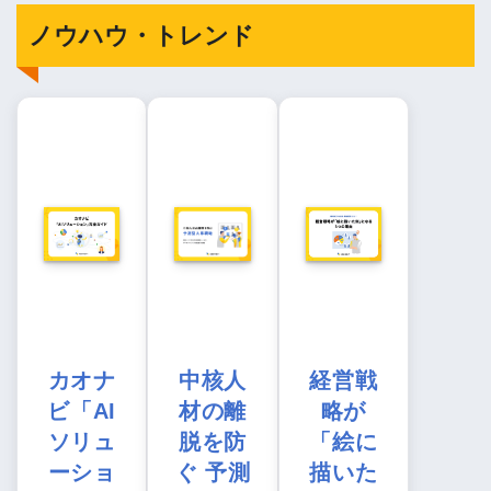
ノウハウ・トレンド
カオナ
中核人
経営戦
ビ「AI
材の離
略が
ソリュ
脱を防
「絵に
ーショ
ぐ 予測
描いた