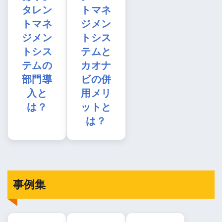
タレン
トマネ
トマネ
ジメン
ジメン
トシス
トシス
テムと
テムの
カオナ
部門導
ビの併
入と
用メリ
は？
ットと
は？
事例集