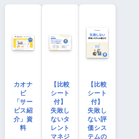
カオナ
【比較
【比較
ビ
シート
シート
「サー
付】
付】
ビス紹
失敗し
失敗し
介」資
ないタ
ない評
料
レント
価シス
マネジ
テムの