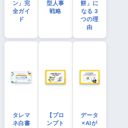
ン」完
型人事
餅」に
全ガイ
戦略
なる 3
ド
つの理
由
タレマ
【プロ
データ
ネ白書
ンプト
×AIが