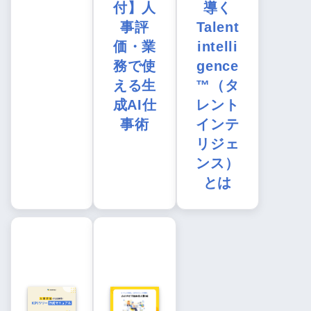
付】人
導く
事評
Talent
価・業
intelli
務で使
gence
える生
™（タ
成AI仕
レント
事術
インテ
リジェ
ンス）
とは