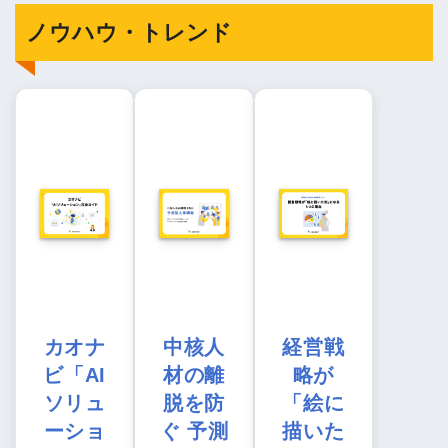
ノウハウ・トレンド
カオナ
中核人
経営戦
ビ「AI
材の離
略が
ソリュ
脱を防
「絵に
ーショ
ぐ 予測
描いた