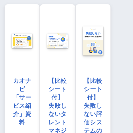
カオナ
【比較
【比較
ビ
シート
シート
「サー
付】
付】
ビス紹
失敗し
失敗し
介」資
ないタ
ない評
料
レント
価シス
マネジ
テムの