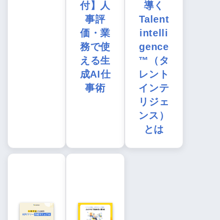
付】人
導く
事評
Talent
価・業
intelli
務で使
gence
える生
™（タ
成AI仕
レント
事術
インテ
リジェ
ンス）
とは