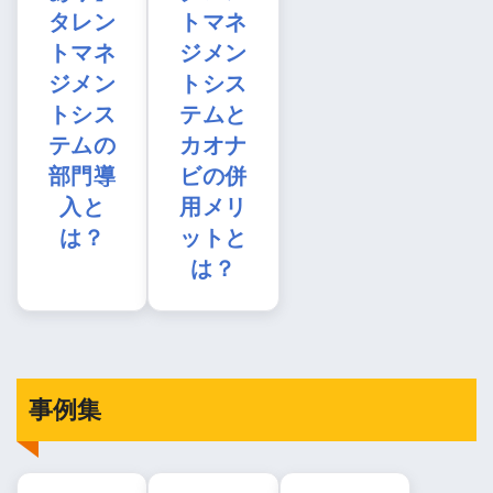
タレン
トマネ
トマネ
ジメン
ジメン
トシス
トシス
テムと
テムの
カオナ
部門導
ビの併
入と
用メリ
は？
ットと
は？
事例集