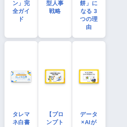
ン」完
型人事
餅」に
全ガイ
戦略
なる 3
ド
つの理
由
タレマ
【プロ
データ
ネ白書
ンプト
×AIが