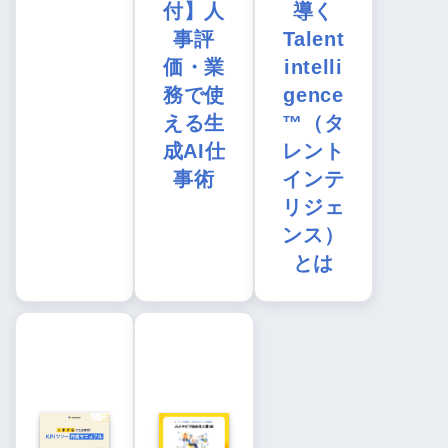
付】人
導く
事評
Talent
価・業
intelli
務で使
gence
える生
™（タ
成AI仕
レント
事術
インテ
リジェ
ンス）
とは