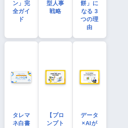
ン」完
型人事
餅」に
全ガイ
戦略
なる 3
ド
つの理
由
タレマ
【プロ
データ
ネ白書
ンプト
×AIが