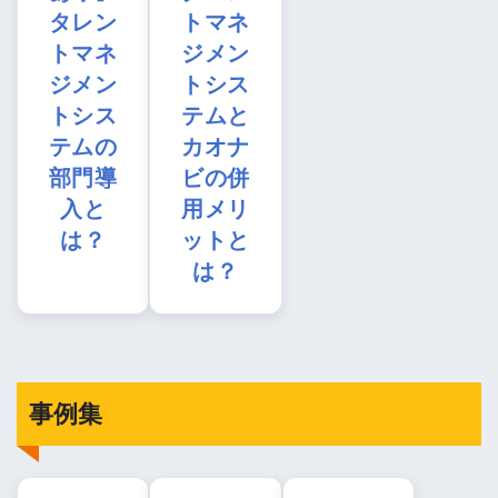
タレン
トマネ
トマネ
ジメン
ジメン
トシス
トシス
テムと
テムの
カオナ
部門導
ビの併
入と
用メリ
は？
ットと
は？
事例集