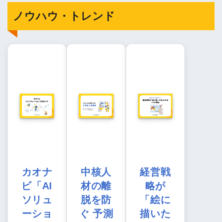
ノウハウ・トレンド
カオナ
中核人
経営戦
ビ「AI
材の離
略が
ソリュ
脱を防
「絵に
ーショ
ぐ 予測
描いた