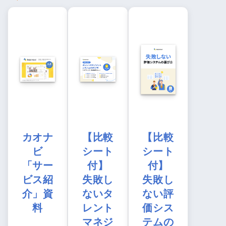
カオナ
【比較
【比較
ビ
シート
シート
「サー
付】
付】
ビス紹
失敗し
失敗し
介」資
ないタ
ない評
料
レント
価シス
マネジ
テムの