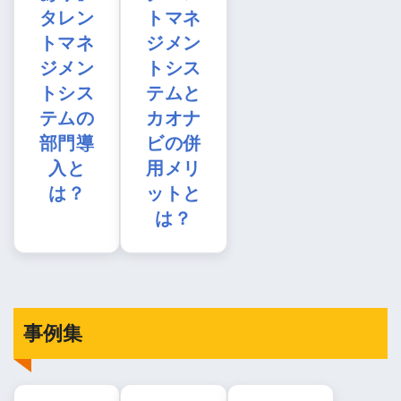
タレン
トマネ
トマネ
ジメン
ジメン
トシス
トシス
テムと
テムの
カオナ
部門導
ビの併
入と
用メリ
は？
ットと
は？
事例集