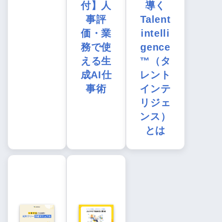
付】人
導く
事評
Talent
価・業
intelli
務で使
gence
える生
™（タ
成AI仕
レント
事術
インテ
リジェ
ンス）
とは