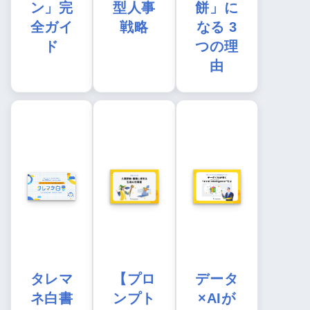
ン」完
型人事
餅」に
全ガイ
戦略
なる 3
ド
つの理
由
タレマ
【プロ
データ
ネ白書
ンプト
×AIが