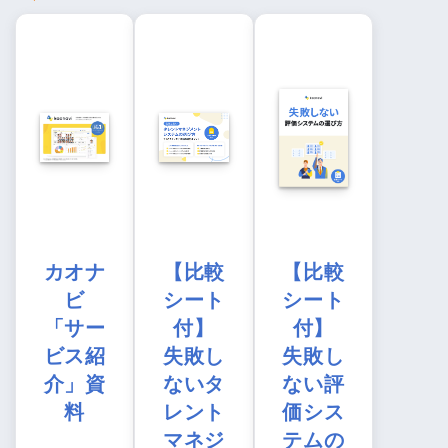
カオナ
【比較
【比較
ビ
シート
シート
「サー
付】
付】
ビス紹
失敗し
失敗し
介」資
ないタ
ない評
料
レント
価シス
マネジ
テムの