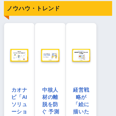
ノウハウ・トレンド
カオナ
中核人
経営戦
ビ「AI
材の離
略が
ソリュ
脱を防
「絵に
ーショ
ぐ 予測
描いた