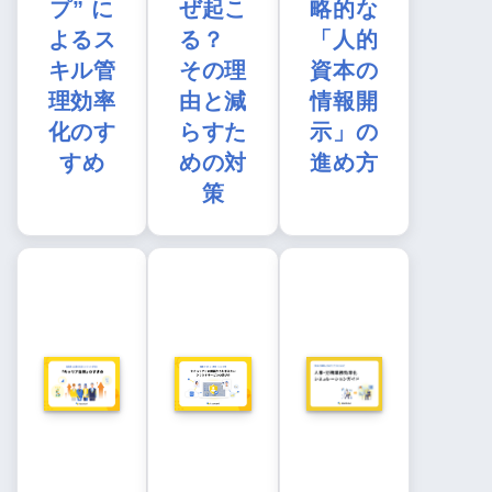
プ” に
ぜ起こ
略的な
よるス
る？
「人的
キル管
その理
資本の
理効率
由と減
情報開
化のす
らすた
示」の
すめ
めの対
進め方
策