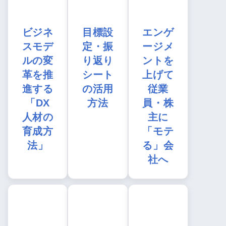
ビジネ
目標設
エンゲ
スモデ
定・振
ージメ
ルの変
り返り
ントを
革を推
シート
上げて
進する
の活用
従業
「DX
方法
員・株
人材の
主に
育成方
「モテ
法」
る」会
社へ