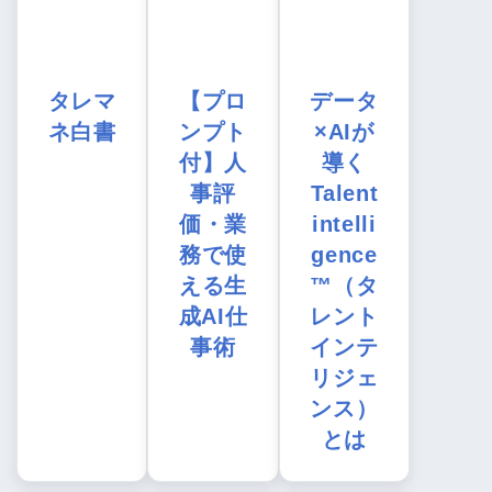
タレマ
【プロ
データ
ネ白書
ンプト
×AIが
付】人
導く
事評
Talent
価・業
intelli
務で使
gence
える生
™（タ
成AI仕
レント
事術
インテ
リジェ
ンス）
とは