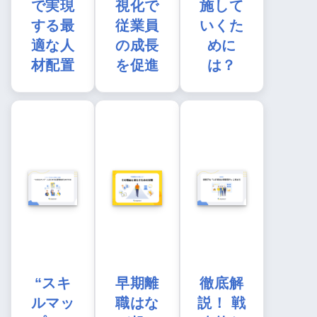
で実現
視化で
施して
する最
従業員
いくた
適な人
の成長
めに
材配置
を促進
は？
“スキ
早期離
徹底解
ルマッ
職はな
説！ 戦