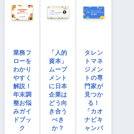
業務フ
「人的
タレン
ローを
資本」
トマネ
わかり
ムーブ
ジメン
やすく
メント
トの専
解説！
に日本
門家が
年末調
企業は
見つか
整お悩
どう向
る！
みガイ
き合う
「カオ
ドブッ
べき
ナビキ
ク
か？
ャンパ