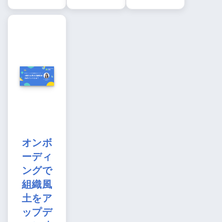
オンボ
ーディ
ングで
組織風
土をア
ップデ