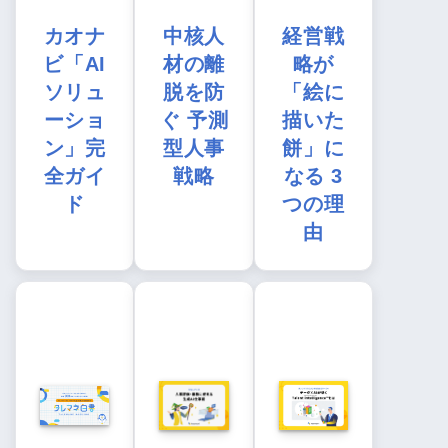
カオナ
中核人
経営戦
ビ「AI
材の離
略が
ソリュ
脱を防
「絵に
ーショ
ぐ 予測
描いた
ン」完
型人事
餅」に
全ガイ
戦略
なる 3
ド
つの理
由