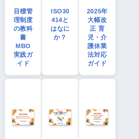
目標管
ISO30
2025年
理制度
414と
大幅改
の教科
はなに
正 育
書
か？
児・介
MBO
護休業
実践ガ
法対応
イド
ガイド