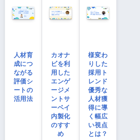
人材育
カオナ
様変わ
成につ
ビを利
りした
ながる
用した
採用ト
評価シ
エンゲ
レンド
ートの
ージメ
優秀な
活用法
ントサ
人材獲
ーベイ
得に導
内製化
く幅広
のすす
い視点
め
とは？