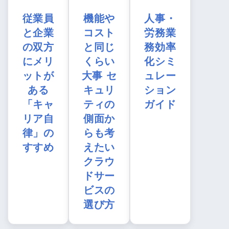
従業員
機能や
人事・
と企業
コスト
労務業
の双方
と同じ
務効率
にメリ
くらい
化シミ
ットが
大事 セ
ュレー
ある
キュリ
ション
「キャ
ティの
ガイド
リア自
側面か
律」の
らも考
すすめ
えたい
クラウ
ドサー
ビスの
選び方