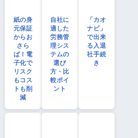
紙の身
自社に
「カオ
元保証
適した
ナビ」
からお
労務管
で出来
さら
理シス
る入退
ば！電
テムの
社手続
子化で
選び
き
リスク
方・比
もコス
較ポイ
トも削
ント
減