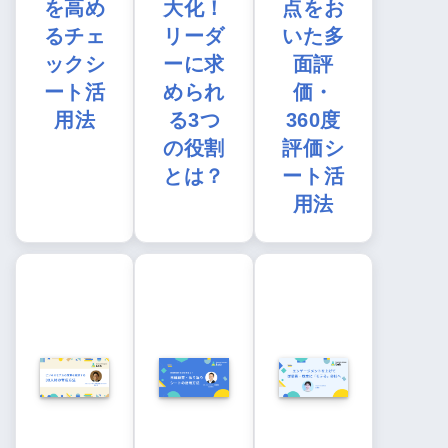
を高め
大化！
点をお
るチェ
リーダ
いた多
ックシ
ーに求
面評
ート活
められ
価・
用法
る3つ
360度
の役割
評価シ
とは？
ート活
用法