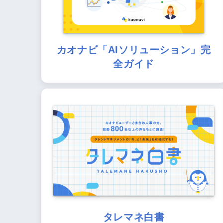
カオナビ「AIソリューション」完
全ガイド
タレマネ白書