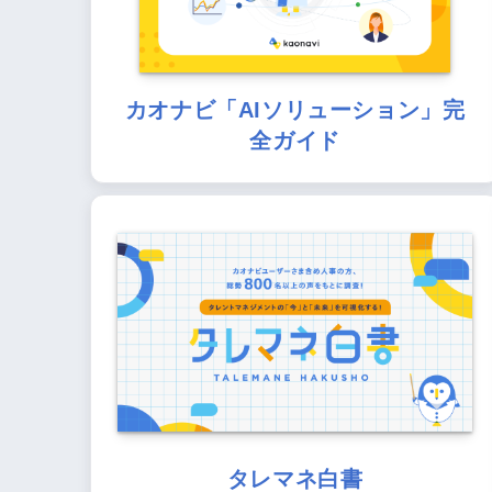
カオナビ「AIソリューション」完
全ガイド
タレマネ白書