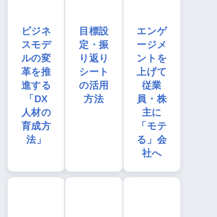
ビジネ
目標設
エンゲ
スモデ
定・振
ージメ
ルの変
り返り
ントを
革を推
シート
上げて
進する
の活用
従業
「DX
方法
員・株
人材の
主に
育成方
「モテ
法」
る」会
社へ