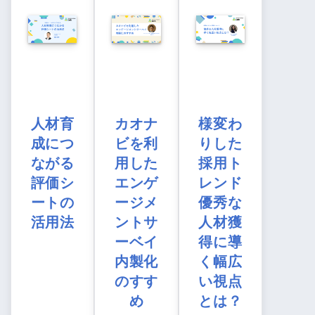
人材育
カオナ
様変わ
成につ
ビを利
りした
ながる
用した
採用ト
評価シ
エンゲ
レンド
ートの
ージメ
優秀な
活用法
ントサ
人材獲
ーベイ
得に導
内製化
く幅広
のすす
い視点
め
とは？