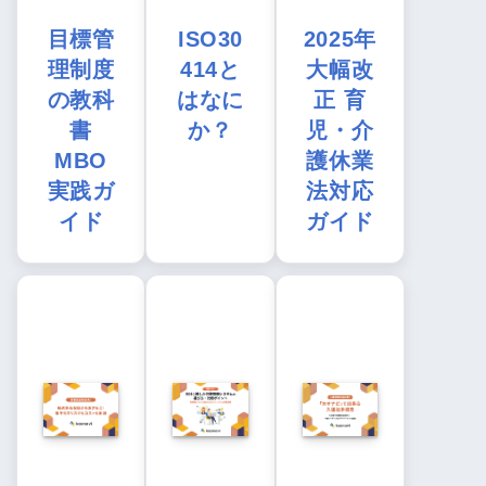
目標管
ISO30
2025年
理制度
414と
大幅改
の教科
はなに
正 育
書
か？
児・介
MBO
護休業
実践ガ
法対応
イド
ガイド