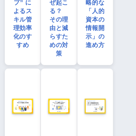
プ” に
ぜ起こ
略的な
よるス
る？
「人的
キル管
その理
資本の
理効率
由と減
情報開
化のす
らすた
示」の
すめ
めの対
進め方
策