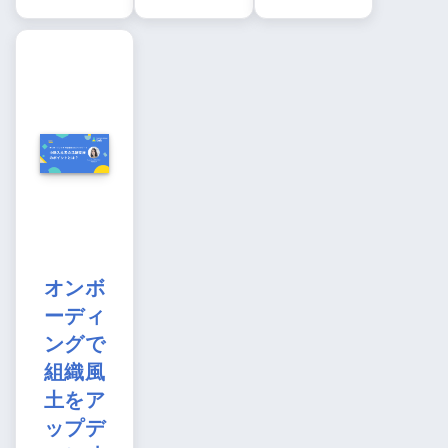
オンボ
ーディ
ングで
組織風
土をア
ップデ