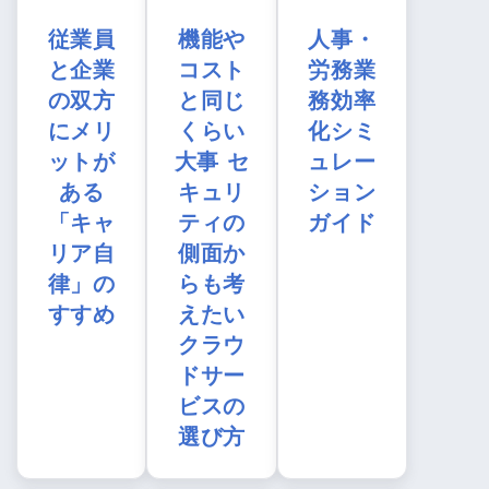
従業員
機能や
人事・
と企業
コスト
労務業
の双方
と同じ
務効率
にメリ
くらい
化シミ
ットが
大事 セ
ュレー
ある
キュリ
ション
「キャ
ティの
ガイド
リア自
側面か
律」の
らも考
すすめ
えたい
クラウ
ドサー
ビスの
選び方