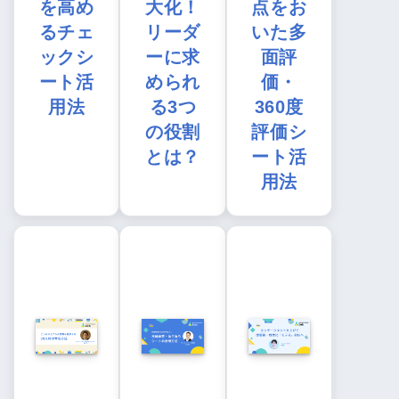
を高め
大化！
点をお
るチェ
リーダ
いた多
ックシ
ーに求
面評
ート活
められ
価・
用法
る3つ
360度
の役割
評価シ
とは？
ート活
用法