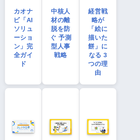
カオナ
中核人
経営戦
ビ「AI
材の離
略が
ソリュ
脱を防
「絵に
ーショ
ぐ 予測
描いた
ン」完
型人事
餅」に
全ガイ
戦略
なる 3
ド
つの理
由