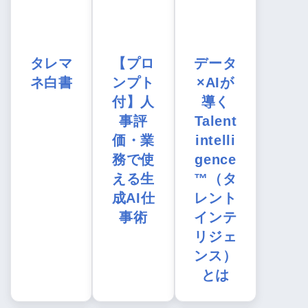
タレマ
【プロ
データ
ネ白書
ンプト
×AIが
付】人
導く
事評
Talent
価・業
intelli
務で使
gence
える生
™（タ
成AI仕
レント
事術
インテ
リジェ
ンス）
とは