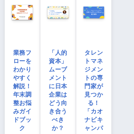
業務フ
「人的
タレン
ローを
資本」
トマネ
わかり
ムーブ
ジメン
やすく
メント
トの専
解説！
に日本
門家が
年末調
企業は
見つか
整お悩
どう向
る！
みガイ
き合う
「カオ
ドブッ
べき
ナビキ
ク
か？
ャンパ