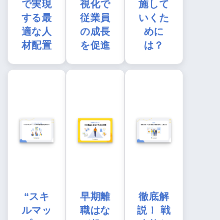
で実現
視化で
施して
する最
従業員
いくた
適な人
の成長
めに
材配置
を促進
は？
“スキ
早期離
徹底解
ルマッ
職はな
説！ 戦