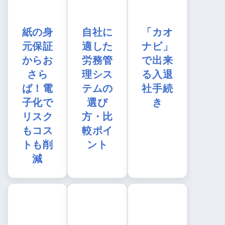
紙の身
自社に
「カオ
元保証
適した
ナビ」
からお
労務管
で出来
さら
理シス
る入退
ば！電
テムの
社手続
子化で
選び
き
リスク
方・比
もコス
較ポイ
トも削
ント
減