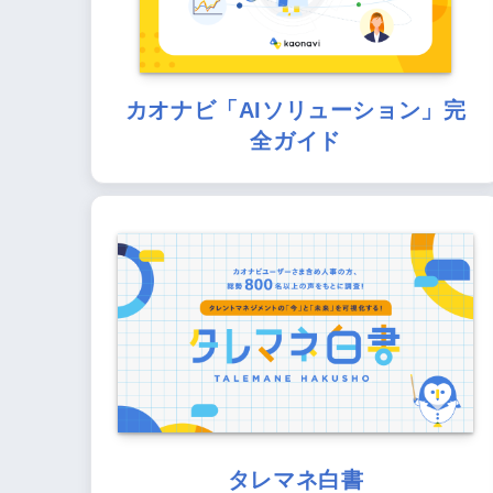
カオナビ「AIソリューション」完
全ガイド
タレマネ白書