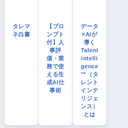
タレマ
【プロ
データ
ネ白書
ンプト
×AIが
付】人
導く
事評
Talent
価・業
intelli
務で使
gence
える生
™（タ
成AI仕
レント
事術
インテ
リジェ
ンス）
とは