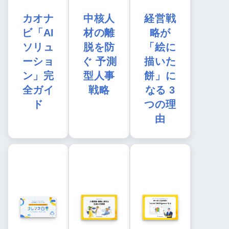
カオナ
中核人
経営戦
ビ「AI
材の離
略が
ソリュ
脱を防
「絵に
ーショ
ぐ 予測
描いた
ン」完
型人事
餅」に
全ガイ
戦略
なる 3
ド
つの理
由