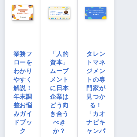
業務フ
「人的
タレン
ローを
資本」
トマネ
わかり
ムーブ
ジメン
やすく
メント
トの専
解説！
に日本
門家が
年末調
企業は
見つか
整お悩
どう向
る！
みガイ
き合う
「カオ
ドブッ
べき
ナビキ
ク
か？
ャンパ