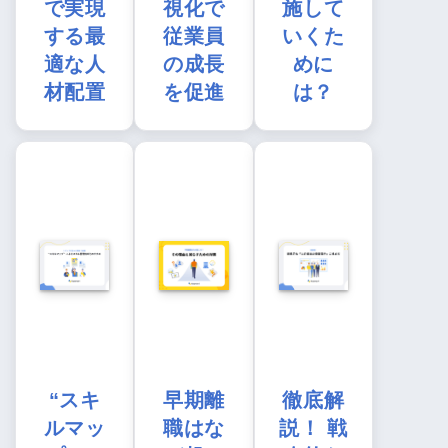
で実現
視化で
施して
する最
従業員
いくた
適な人
の成長
めに
材配置
を促進
は？
“スキ
早期離
徹底解
ルマッ
職はな
説！ 戦