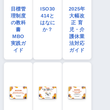
目標管
ISO30
2025年
理制度
414と
大幅改
の教科
はなに
正 育
書
か？
児・介
MBO
護休業
実践ガ
法対応
イド
ガイド