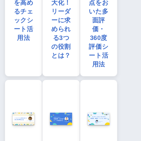
を高め
大化！
点をお
るチェ
リーダ
いた多
ックシ
ーに求
面評
ート活
められ
価・
用法
る3つ
360度
の役割
評価シ
とは？
ート活
用法