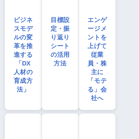
ビジネ
目標設
エンゲ
スモデ
定・振
ージメ
ルの変
り返り
ントを
革を推
シート
上げて
進する
の活用
従業
「DX
方法
員・株
人材の
主に
育成方
「モテ
法」
る」会
社へ