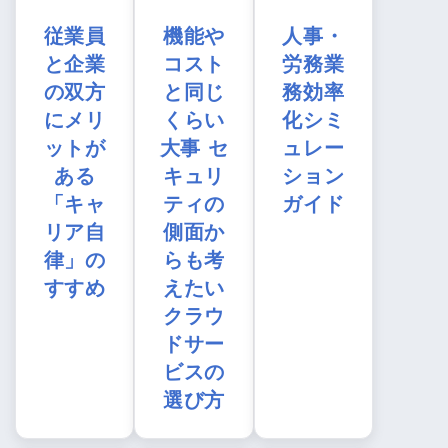
従業員
機能や
人事・
と企業
コスト
労務業
の双方
と同じ
務効率
にメリ
くらい
化シミ
ットが
大事 セ
ュレー
ある
キュリ
ション
「キャ
ティの
ガイド
リア自
側面か
律」の
らも考
すすめ
えたい
クラウ
ドサー
ビスの
選び方