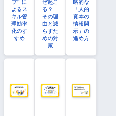
プ” に
ぜ起こ
略的な
よるス
る？
「人的
キル管
その理
資本の
理効率
由と減
情報開
化のす
らすた
示」の
すめ
めの対
進め方
策