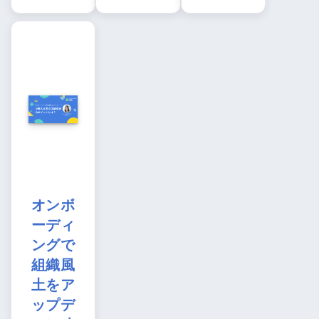
オンボ
ーディ
ングで
組織風
土をア
ップデ