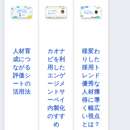
人材育
カオナ
様変わ
成につ
ビを利
りした
ながる
用した
採用ト
評価シ
エンゲ
レンド
ートの
ージメ
優秀な
活用法
ントサ
人材獲
ーベイ
得に導
内製化
く幅広
のすす
い視点
め
とは？