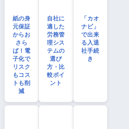
紙の身
自社に
「カオ
元保証
適した
ナビ」
からお
労務管
で出来
さら
理シス
る入退
ば！電
テムの
社手続
子化で
選び
き
リスク
方・比
もコス
較ポイ
トも削
ント
減