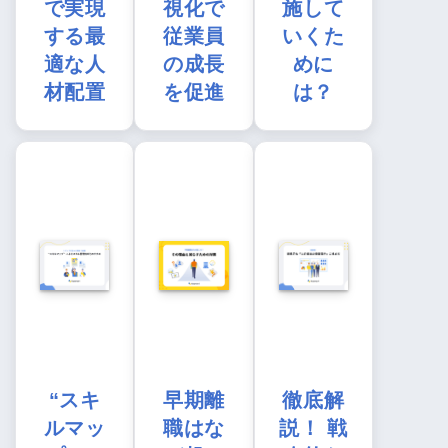
で実現
視化で
施して
する最
従業員
いくた
適な人
の成長
めに
材配置
を促進
は？
“スキ
早期離
徹底解
ルマッ
職はな
説！ 戦