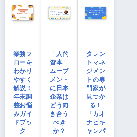
業務フ
「人的
タレン
ローを
資本」
トマネ
わかり
ムーブ
ジメン
やすく
メント
トの専
解説！
に日本
門家が
年末調
企業は
見つか
整お悩
どう向
る！
みガイ
き合う
「カオ
ドブッ
べき
ナビキ
ク
か？
ャンパ