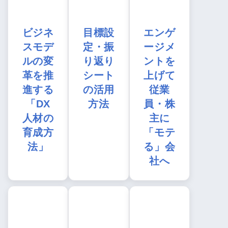
ビジネ
目標設
エンゲ
スモデ
定・振
ージメ
ルの変
り返り
ントを
革を推
シート
上げて
進する
の活用
従業
「DX
方法
員・株
人材の
主に
育成方
「モテ
法」
る」会
社へ