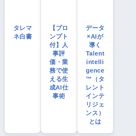
タレマ
【プロ
データ
ネ白書
ンプト
×AIが
付】人
導く
事評
Talent
価・業
intelli
務で使
gence
える生
™（タ
成AI仕
レント
事術
インテ
リジェ
ンス）
とは