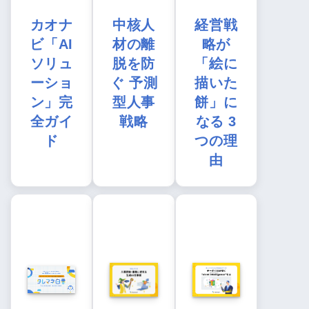
カオナ
中核人
経営戦
ビ「AI
材の離
略が
ソリュ
脱を防
「絵に
ーショ
ぐ 予測
描いた
ン」完
型人事
餅」に
全ガイ
戦略
なる 3
ド
つの理
由