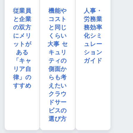
従業員
機能や
人事・
と企業
コスト
労務業
の双方
と同じ
務効率
にメリ
くらい
化シミ
ットが
大事 セ
ュレー
ある
キュリ
ション
「キャ
ティの
ガイド
リア自
側面か
律」の
らも考
すすめ
えたい
クラウ
ドサー
ビスの
選び方