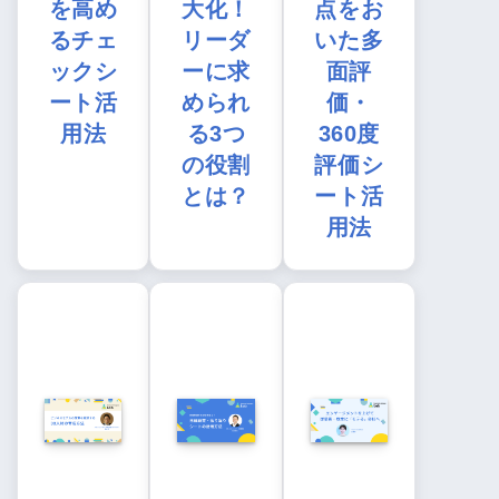
を高め
大化！
点をお
るチェ
リーダ
いた多
ックシ
ーに求
面評
ート活
められ
価・
用法
る3つ
360度
の役割
評価シ
とは？
ート活
用法