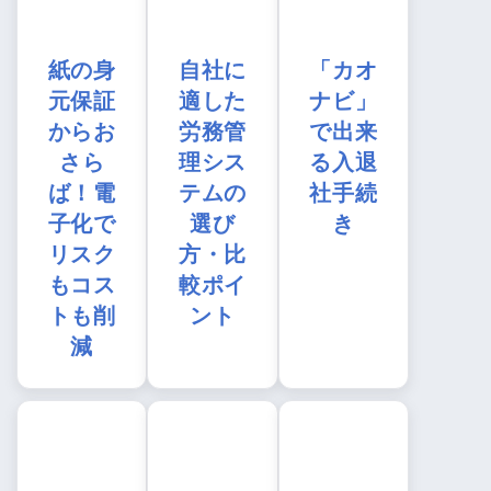
紙の身
自社に
「カオ
元保証
適した
ナビ」
からお
労務管
で出来
さら
理シス
る入退
ば！電
テムの
社手続
子化で
選び
き
リスク
方・比
もコス
較ポイ
トも削
ント
減