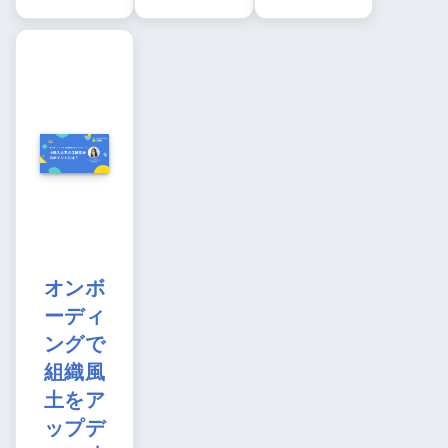
オンボ
ーディ
ングで
組織風
土をア
ップデ