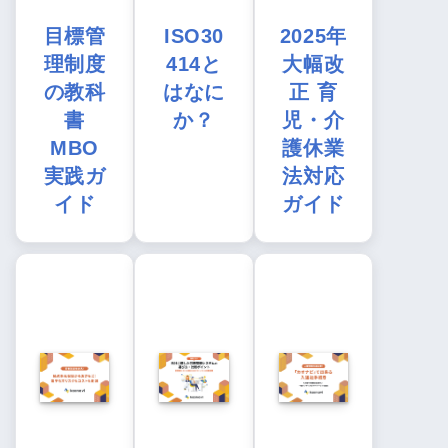
目標管
ISO30
2025年
理制度
414と
大幅改
の教科
はなに
正 育
書
か？
児・介
MBO
護休業
実践ガ
法対応
イド
ガイド