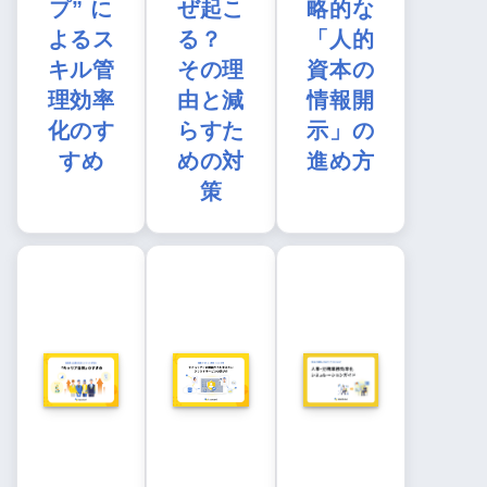
プ” に
ぜ起こ
略的な
よるス
る？
「人的
キル管
その理
資本の
理効率
由と減
情報開
化のす
らすた
示」の
すめ
めの対
進め方
策