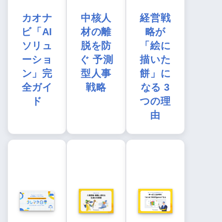
カオナ
中核人
経営戦
ビ「AI
材の離
略が
ソリュ
脱を防
「絵に
ーショ
ぐ 予測
描いた
ン」完
型人事
餅」に
全ガイ
戦略
なる 3
ド
つの理
由