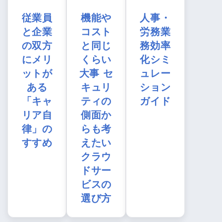
従業員
機能や
人事・
と企業
コスト
労務業
の双方
と同じ
務効率
にメリ
くらい
化シミ
ットが
大事 セ
ュレー
ある
キュリ
ション
「キャ
ティの
ガイド
リア自
側面か
律」の
らも考
すすめ
えたい
クラウ
ドサー
ビスの
選び方