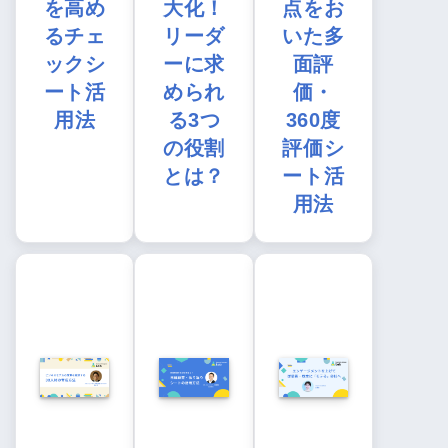
を高め
大化！
点をお
るチェ
リーダ
いた多
ックシ
ーに求
面評
ート活
められ
価・
用法
る3つ
360度
の役割
評価シ
とは？
ート活
用法