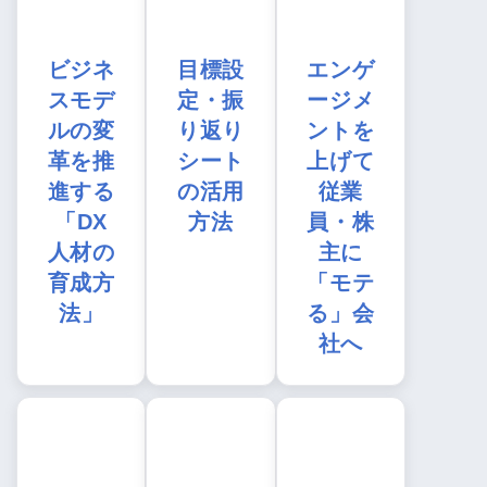
ビジネ
目標設
エンゲ
スモデ
定・振
ージメ
ルの変
り返り
ントを
革を推
シート
上げて
進する
の活用
従業
「DX
方法
員・株
人材の
主に
育成方
「モテ
法」
る」会
社へ