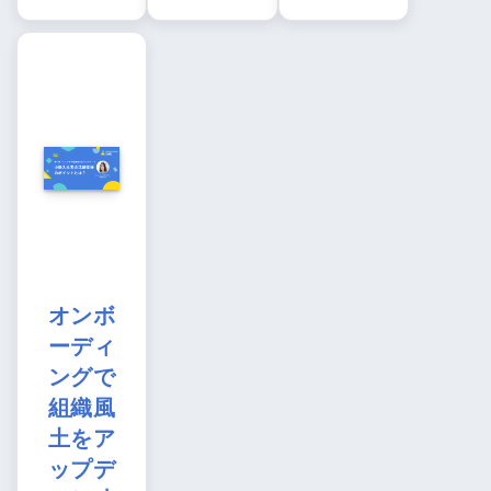
オンボ
ーディ
ングで
組織風
土をア
ップデ