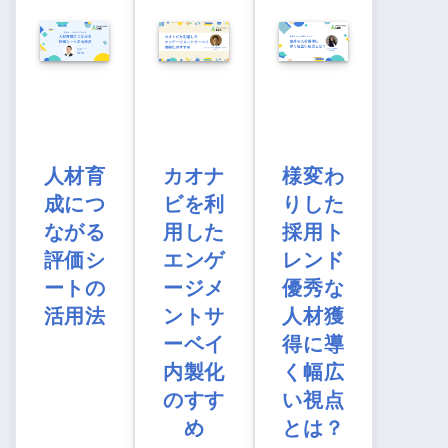
人材育
カオナ
様変わ
成につ
ビを利
りした
ながる
用した
採用ト
評価シ
エンゲ
レンド
ートの
ージメ
優秀な
活用法
ントサ
人材獲
ーベイ
得に導
内製化
く幅広
のすす
い視点
め
とは？