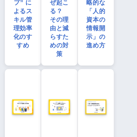
プ” に
ぜ起こ
略的な
よるス
る？
「人的
キル管
その理
資本の
理効率
由と減
情報開
化のす
らすた
示」の
すめ
めの対
進め方
策