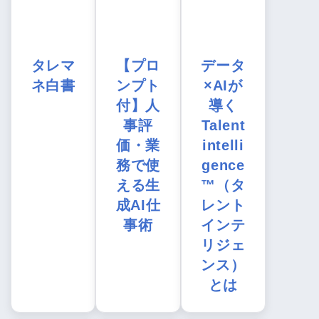
タレマ
【プロ
データ
ネ白書
ンプト
×AIが
付】人
導く
事評
Talent
価・業
intelli
務で使
gence
える生
™（タ
成AI仕
レント
事術
インテ
リジェ
ンス）
とは