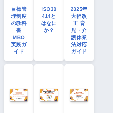
目標管
ISO30
2025年
理制度
414と
大幅改
の教科
はなに
正 育
書
か？
児・介
MBO
護休業
実践ガ
法対応
イド
ガイド