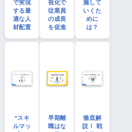
で実現
視化で
施して
する最
従業員
いくた
適な人
の成長
めに
材配置
を促進
は？
“スキ
早期離
徹底解
ルマッ
職はな
説！ 戦