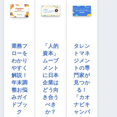
業務フ
「人的
タレン
ローを
資本」
トマネ
わかり
ムーブ
ジメン
やすく
メント
トの専
解説！
に日本
門家が
年末調
企業は
見つか
整お悩
どう向
る！
みガイ
き合う
「カオ
ドブッ
べき
ナビキ
ク
か？
ャンパ