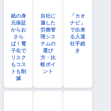
紙の身
自社に
「カオ
元保証
適した
ナビ」
からお
労務管
で出来
さら
理シス
る入退
ば！電
テムの
社手続
子化で
選び
き
リスク
方・比
もコス
較ポイ
トも削
ント
減