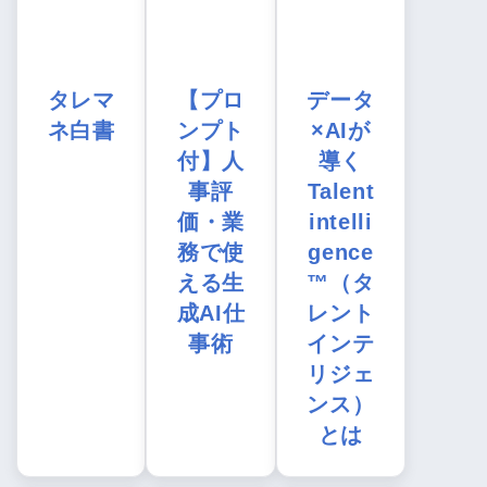
タレマ
【プロ
データ
ネ白書
ンプト
×AIが
付】人
導く
事評
Talent
価・業
intelli
務で使
gence
える生
™（タ
成AI仕
レント
事術
インテ
リジェ
ンス）
とは