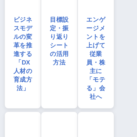
ビジネ
目標設
エンゲ
スモデ
定・振
ージメ
ルの変
り返り
ントを
革を推
シート
上げて
進する
の活用
従業
「DX
方法
員・株
人材の
主に
育成方
「モテ
法」
る」会
社へ