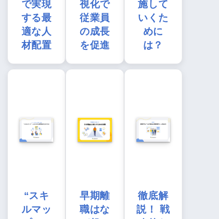
で実現
視化で
施して
する最
従業員
いくた
適な人
の成長
めに
材配置
を促進
は？
“スキ
早期離
徹底解
ルマッ
職はな
説！ 戦