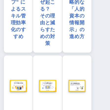
プ” に
ぜ起こ
略的な
よるス
る？
「人的
キル管
その理
資本の
理効率
由と減
情報開
化のす
らすた
示」の
すめ
めの対
進め方
策