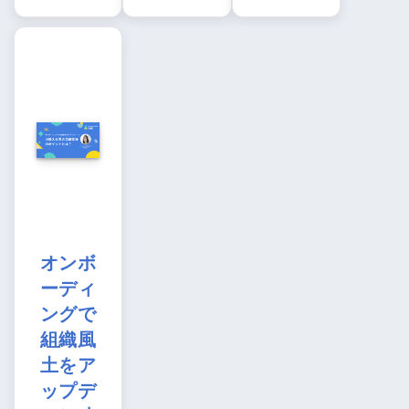
オンボ
ーディ
ングで
組織風
土をア
ップデ