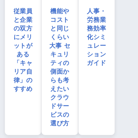
従業員
機能や
人事・
と企業
コスト
労務業
の双方
と同じ
務効率
にメリ
くらい
化シミ
ットが
大事 セ
ュレー
ある
キュリ
ション
「キャ
ティの
ガイド
リア自
側面か
律」の
らも考
すすめ
えたい
クラウ
ドサー
ビスの
選び方