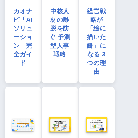
カオナ
中核人
経営戦
ビ「AI
材の離
略が
ソリュ
脱を防
「絵に
ーショ
ぐ 予測
描いた
ン」完
型人事
餅」に
全ガイ
戦略
なる 3
ド
つの理
由