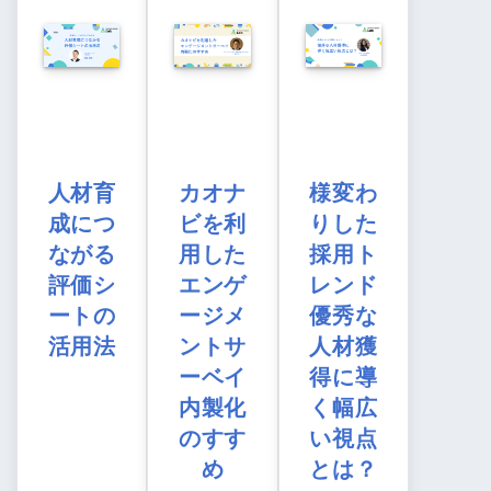
人材育
カオナ
様変わ
成につ
ビを利
りした
ながる
用した
採用ト
評価シ
エンゲ
レンド
ートの
ージメ
優秀な
活用法
ントサ
人材獲
ーベイ
得に導
内製化
く幅広
のすす
い視点
め
とは？