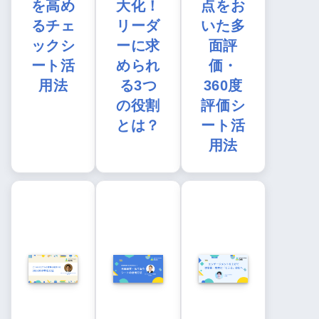
を高め
大化！
点をお
るチェ
リーダ
いた多
ックシ
ーに求
面評
ート活
められ
価・
用法
る3つ
360度
の役割
評価シ
とは？
ート活
用法