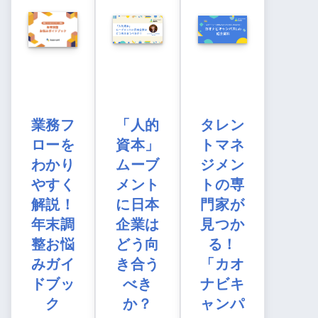
業務フ
「人的
タレン
ローを
資本」
トマネ
わかり
ムーブ
ジメン
やすく
メント
トの専
解説！
に日本
門家が
年末調
企業は
見つか
整お悩
どう向
る！
みガイ
き合う
「カオ
ドブッ
べき
ナビキ
ク
か？
ャンパ