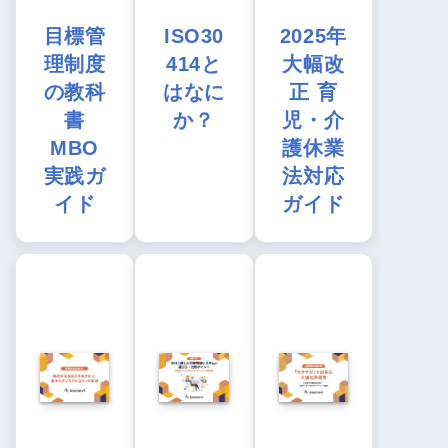
目標管
ISO30
2025年
理制度
414と
大幅改
の教科
はなに
正 育
書
か？
児・介
MBO
護休業
実践ガ
法対応
イド
ガイド