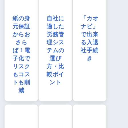
紙の身
自社に
「カオ
元保証
適した
ナビ」
からお
労務管
で出来
さら
理シス
る入退
ば！電
テムの
社手続
子化で
選び
き
リスク
方・比
もコス
較ポイ
トも削
ント
減