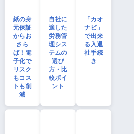
紙の身
自社に
「カオ
元保証
適した
ナビ」
からお
労務管
で出来
さら
理シス
る入退
ば！電
テムの
社手続
子化で
選び
き
リスク
方・比
もコス
較ポイ
トも削
ント
減