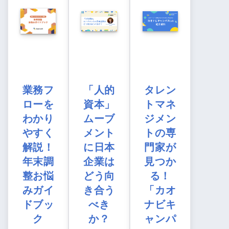
業務フ
「人的
タレン
ローを
資本」
トマネ
わかり
ムーブ
ジメン
やすく
メント
トの専
解説！
に日本
門家が
年末調
企業は
見つか
整お悩
どう向
る！
みガイ
き合う
「カオ
ドブッ
べき
ナビキ
ク
か？
ャンパ