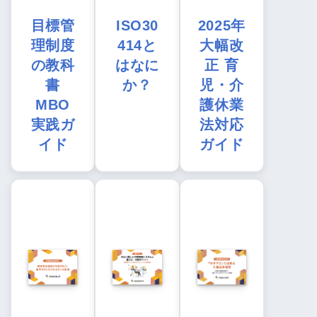
目標管
ISO30
2025年
理制度
414と
大幅改
の教科
はなに
正 育
書
か？
児・介
MBO
護休業
実践ガ
法対応
イド
ガイド