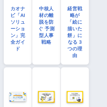
カオナ
中核人
経営戦
ビ「AI
材の離
略が
ソリュ
脱を防
「絵に
ーショ
ぐ 予測
描いた
ン」完
型人事
餅」に
全ガイ
戦略
なる 3
ド
つの理
由