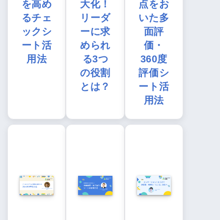
を高め
大化！
点をお
るチェ
リーダ
いた多
ックシ
ーに求
面評
ート活
められ
価・
用法
る3つ
360度
の役割
評価シ
とは？
ート活
用法