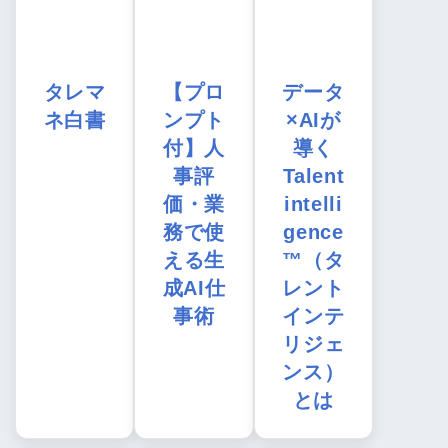
タレマ
【プロ
データ
ネ白書
ンプト
×AIが
付】人
導く
事評
Talent
価・業
intelli
務で使
gence
える生
™（タ
成AI仕
レント
事術
インテ
リジェ
ンス）
とは