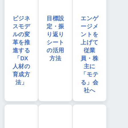
ビジネ
目標設
エンゲ
スモデ
定・振
ージメ
ルの変
り返り
ントを
革を推
シート
上げて
進する
の活用
従業
「DX
方法
員・株
人材の
主に
育成方
「モテ
法」
る」会
社へ