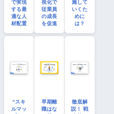
で実現
視化で
施して
する最
従業員
いくた
適な人
の成長
めに
材配置
を促進
は？
“スキ
早期離
徹底解
ルマッ
職はな
説！ 戦