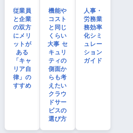
従業員
機能や
人事・
と企業
コスト
労務業
の双方
と同じ
務効率
にメリ
くらい
化シミ
ットが
大事 セ
ュレー
ある
キュリ
ション
「キャ
ティの
ガイド
リア自
側面か
律」の
らも考
すすめ
えたい
クラウ
ドサー
ビスの
選び方