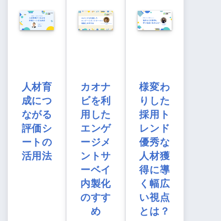
人材育
カオナ
様変わ
成につ
ビを利
りした
ながる
用した
採用ト
評価シ
エンゲ
レンド
ートの
ージメ
優秀な
活用法
ントサ
人材獲
ーベイ
得に導
内製化
く幅広
のすす
い視点
め
とは？