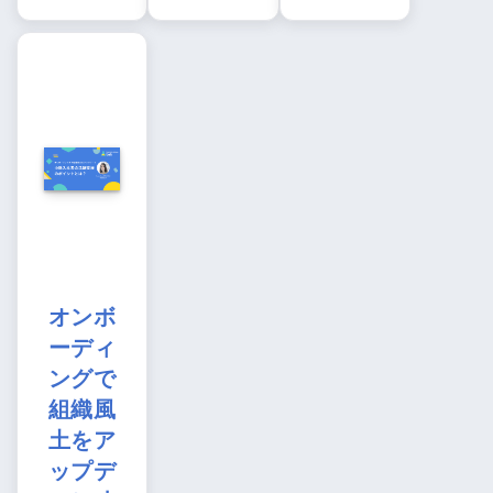
オンボ
ーディ
ングで
組織風
土をア
ップデ