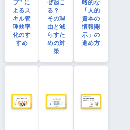
プ” に
ぜ起こ
略的な
よるス
る？
「人的
キル管
その理
資本の
理効率
由と減
情報開
化のす
らすた
示」の
すめ
めの対
進め方
策