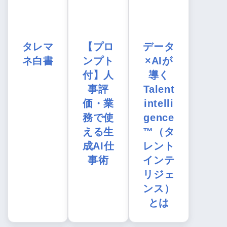
タレマ
【プロ
データ
ネ白書
ンプト
×AIが
付】人
導く
事評
Talent
価・業
intelli
務で使
gence
える生
™（タ
成AI仕
レント
事術
インテ
リジェ
ンス）
とは