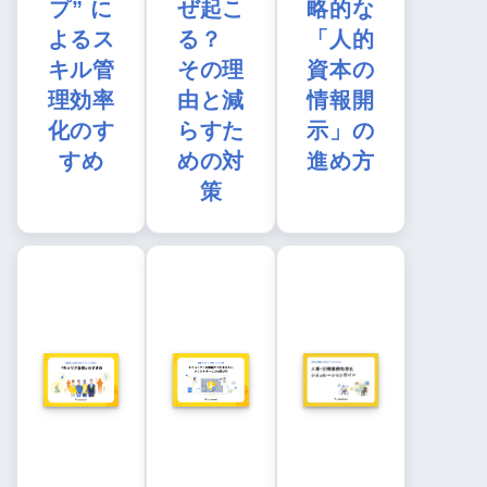
プ” に
ぜ起こ
略的な
よるス
る？
「人的
キル管
その理
資本の
理効率
由と減
情報開
化のす
らすた
示」の
すめ
めの対
進め方
策