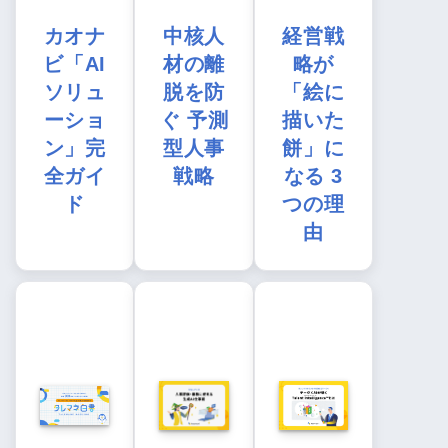
カオナ
中核人
経営戦
ビ「AI
材の離
略が
ソリュ
脱を防
「絵に
ーショ
ぐ 予測
描いた
ン」完
型人事
餅」に
全ガイ
戦略
なる 3
ド
つの理
由