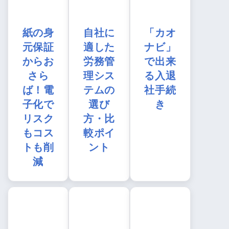
紙の身
自社に
「カオ
元保証
適した
ナビ」
からお
労務管
で出来
さら
理シス
る入退
ば！電
テムの
社手続
子化で
選び
き
リスク
方・比
もコス
較ポイ
トも削
ント
減