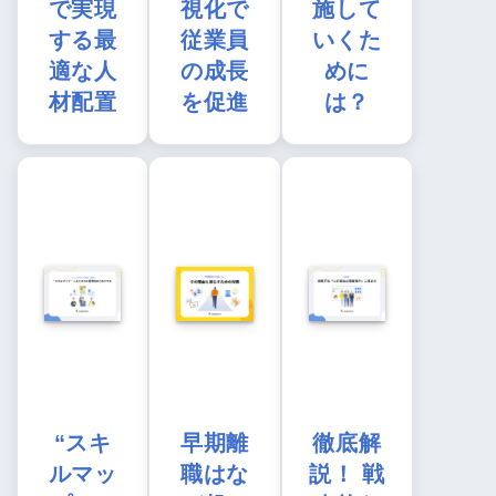
で実現
視化で
施して
する最
従業員
いくた
適な人
の成長
めに
材配置
を促進
は？
“スキ
早期離
徹底解
ルマッ
職はな
説！ 戦