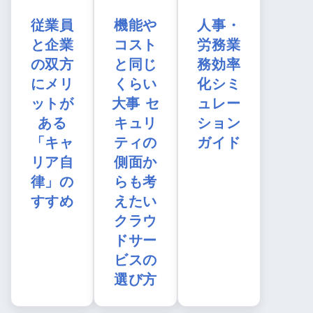
従業員
機能や
人事・
と企業
コスト
労務業
の双方
と同じ
務効率
にメリ
くらい
化シミ
ットが
大事 セ
ュレー
ある
キュリ
ション
「キャ
ティの
ガイド
リア自
側面か
律」の
らも考
すすめ
えたい
クラウ
ドサー
ビスの
選び方