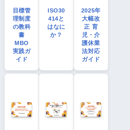
目標管
ISO30
2025年
理制度
414と
大幅改
の教科
はなに
正 育
書
か？
児・介
MBO
護休業
実践ガ
法対応
イド
ガイド