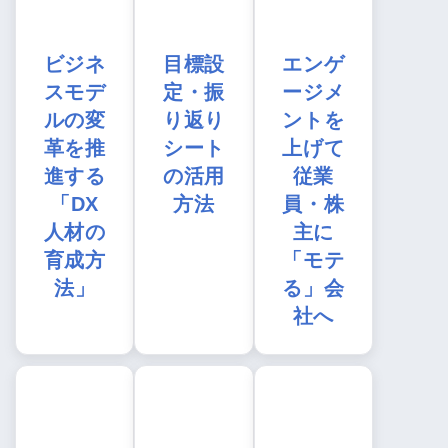
ビジネ
目標設
エンゲ
スモデ
定・振
ージメ
ルの変
り返り
ントを
革を推
シート
上げて
進する
の活用
従業
「DX
方法
員・株
人材の
主に
育成方
「モテ
法」
る」会
社へ