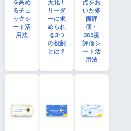
を高め
大化！
点をお
るチェ
リーダ
いた多
ックシ
ーに求
面評
ート活
められ
価・
用法
る3つ
360度
の役割
評価シ
とは？
ート活
用法