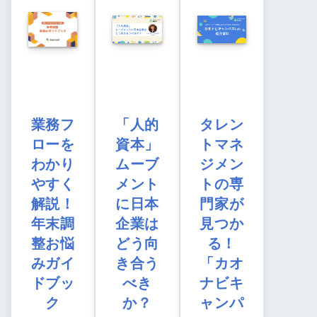
業務フ
「人的
タレン
ローを
資本」
トマネ
わかり
ムーブ
ジメン
やすく
メント
トの専
解説！
に日本
門家が
年末調
企業は
見つか
整お悩
どう向
る！
みガイ
き合う
「カオ
ドブッ
べき
ナビキ
ク
か？
ャンパ