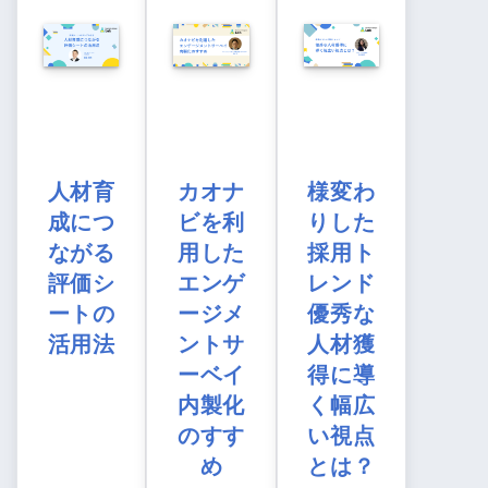
人材育
カオナ
様変わ
成につ
ビを利
りした
ながる
用した
採用ト
評価シ
エンゲ
レンド
ートの
ージメ
優秀な
活用法
ントサ
人材獲
ーベイ
得に導
内製化
く幅広
のすす
い視点
め
とは？