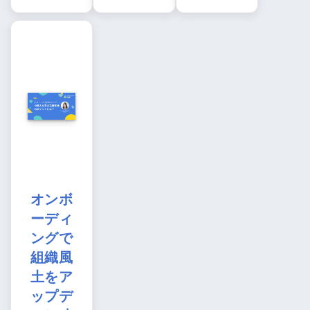
オンボ
ーディ
ングで
組織風
土をア
ップデ