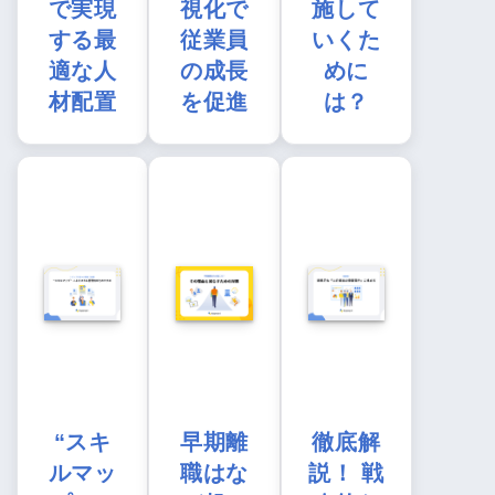
で実現
視化で
施して
する最
従業員
いくた
適な人
の成長
めに
材配置
を促進
は？
“スキ
早期離
徹底解
ルマッ
職はな
説！ 戦