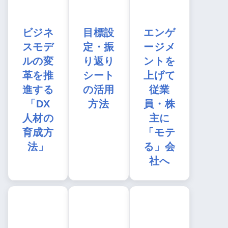
ビジネ
目標設
エンゲ
スモデ
定・振
ージメ
ルの変
り返り
ントを
革を推
シート
上げて
進する
の活用
従業
「DX
方法
員・株
人材の
主に
育成方
「モテ
法」
る」会
社へ