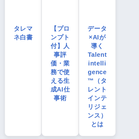
タレマ
【プロ
データ
ネ白書
ンプト
×AIが
付】人
導く
事評
Talent
価・業
intelli
務で使
gence
える生
™（タ
成AI仕
レント
事術
インテ
リジェ
ンス）
とは