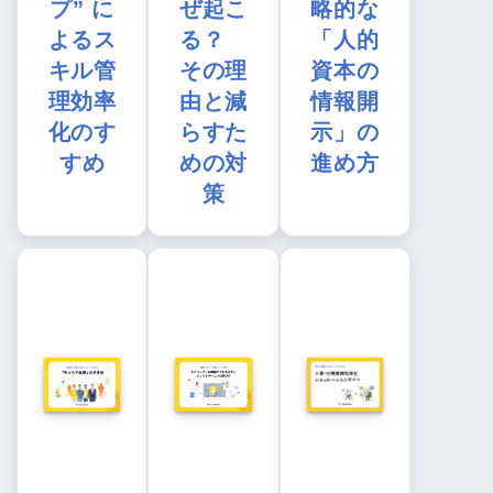
プ” に
ぜ起こ
略的な
よるス
る？
「人的
キル管
その理
資本の
理効率
由と減
情報開
化のす
らすた
示」の
すめ
めの対
進め方
策