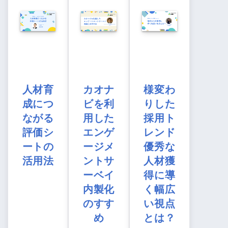
人材育
カオナ
様変わ
成につ
ビを利
りした
ながる
用した
採用ト
評価シ
エンゲ
レンド
ートの
ージメ
優秀な
活用法
ントサ
人材獲
ーベイ
得に導
内製化
く幅広
のすす
い視点
め
とは？