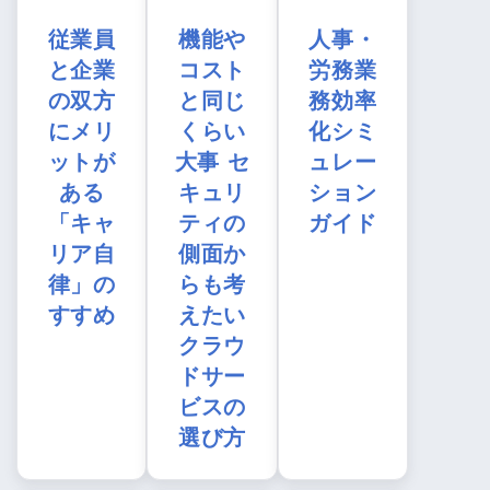
従業員
機能や
人事・
と企業
コスト
労務業
の双方
と同じ
務効率
にメリ
くらい
化シミ
ットが
大事 セ
ュレー
ある
キュリ
ション
「キャ
ティの
ガイド
リア自
側面か
律」の
らも考
すすめ
えたい
クラウ
ドサー
ビスの
選び方