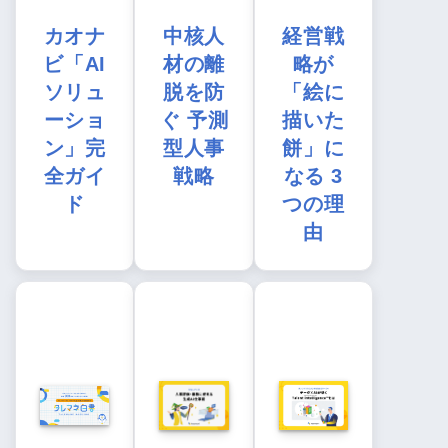
カオナ
中核人
経営戦
ビ「AI
材の離
略が
ソリュ
脱を防
「絵に
ーショ
ぐ 予測
描いた
ン」完
型人事
餅」に
全ガイ
戦略
なる 3
ド
つの理
由