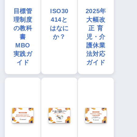
目標管
ISO30
2025年
理制度
414と
大幅改
の教科
はなに
正 育
書
か？
児・介
MBO
護休業
実践ガ
法対応
イド
ガイド