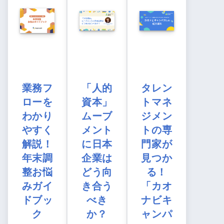
業務フ
「人的
タレン
ローを
資本」
トマネ
わかり
ムーブ
ジメン
やすく
メント
トの専
解説！
に日本
門家が
年末調
企業は
見つか
整お悩
どう向
る！
みガイ
き合う
「カオ
ドブッ
べき
ナビキ
ク
か？
ャンパ