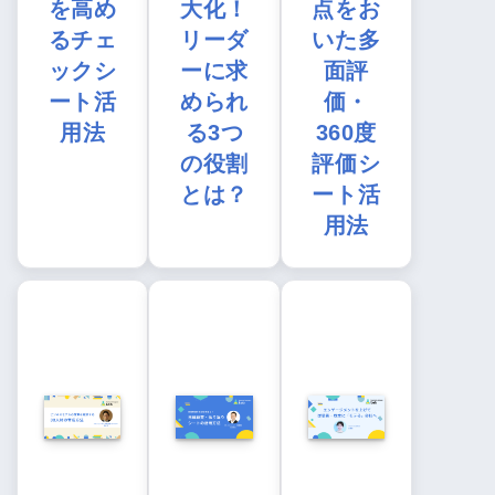
を高め
大化！
点をお
るチェ
リーダ
いた多
ックシ
ーに求
面評
ート活
められ
価・
用法
る3つ
360度
の役割
評価シ
とは？
ート活
用法