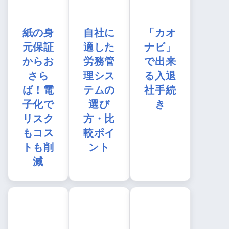
紙の身
自社に
「カオ
元保証
適した
ナビ」
からお
労務管
で出来
さら
理シス
る入退
ば！電
テムの
社手続
子化で
選び
き
リスク
方・比
もコス
較ポイ
トも削
ント
減