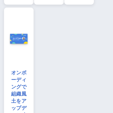
オンボ
ーディ
ングで
組織風
土をア
ップデ