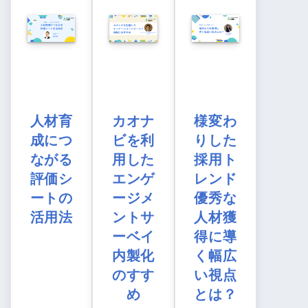
人材育
カオナ
様変わ
成につ
ビを利
りした
ながる
用した
採用ト
評価シ
エンゲ
レンド
ートの
ージメ
優秀な
活用法
ントサ
人材獲
ーベイ
得に導
内製化
く幅広
のすす
い視点
め
とは？