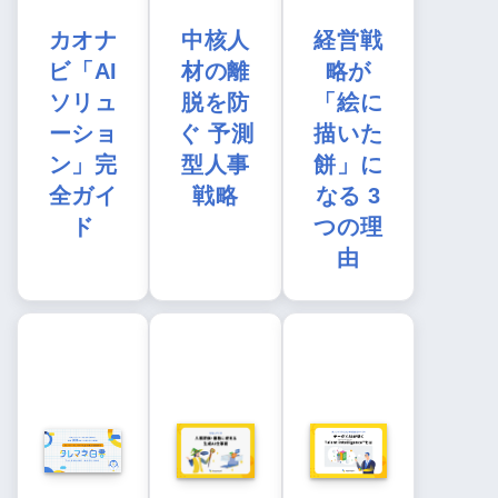
カオナ
中核人
経営戦
ビ「AI
材の離
略が
ソリュ
脱を防
「絵に
ーショ
ぐ 予測
描いた
ン」完
型人事
餅」に
全ガイ
戦略
なる 3
ド
つの理
由