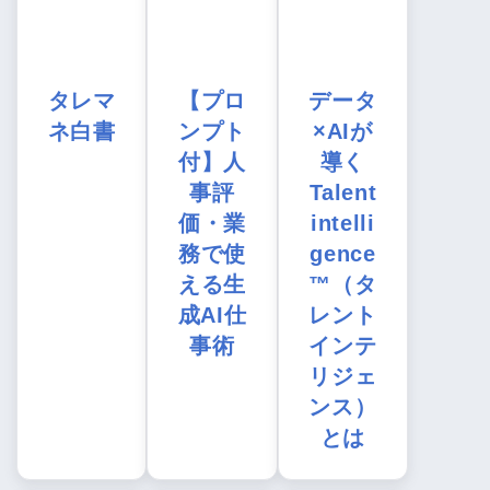
タレマ
【プロ
データ
ネ白書
ンプト
×AIが
付】人
導く
事評
Talent
価・業
intelli
務で使
gence
える生
™（タ
成AI仕
レント
事術
インテ
リジェ
ンス）
とは