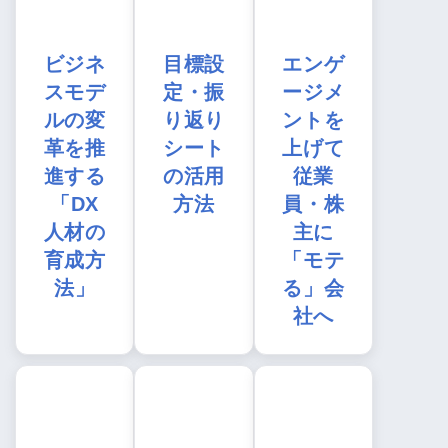
ビジネ
目標設
エンゲ
スモデ
定・振
ージメ
ルの変
り返り
ントを
革を推
シート
上げて
進する
の活用
従業
「DX
方法
員・株
人材の
主に
育成方
「モテ
法」
る」会
社へ