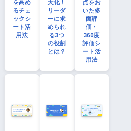
を高め
大化！
点をお
るチェ
リーダ
いた多
ックシ
ーに求
面評
ート活
められ
価・
用法
る3つ
360度
の役割
評価シ
とは？
ート活
用法