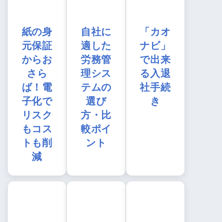
紙の身
自社に
「カオ
元保証
適した
ナビ」
からお
労務管
で出来
さら
理シス
る入退
ば！電
テムの
社手続
子化で
選び
き
リスク
方・比
もコス
較ポイ
トも削
ント
減