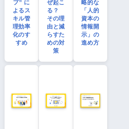
プ” に
ぜ起こ
略的な
よるス
る？
「人的
キル管
その理
資本の
理効率
由と減
情報開
化のす
らすた
示」の
すめ
めの対
進め方
策