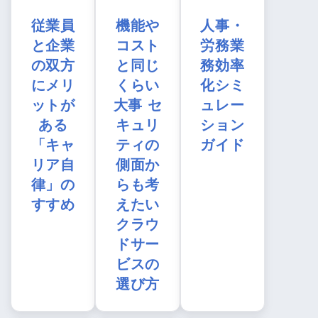
従業員
機能や
人事・
と企業
コスト
労務業
の双方
と同じ
務効率
にメリ
くらい
化シミ
ットが
大事 セ
ュレー
ある
キュリ
ション
「キャ
ティの
ガイド
リア自
側面か
律」の
らも考
すすめ
えたい
クラウ
ドサー
ビスの
選び方