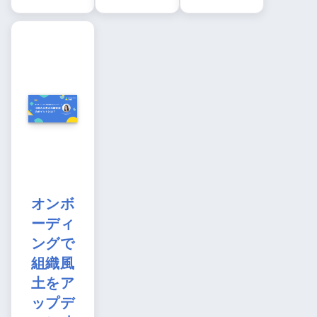
オンボ
ーディ
ングで
組織風
土をア
ップデ