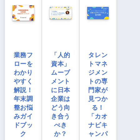
業務フ
「人的
タレン
ローを
資本」
トマネ
わかり
ムーブ
ジメン
やすく
メント
トの専
解説！
に日本
門家が
年末調
企業は
見つか
整お悩
どう向
る！
みガイ
き合う
「カオ
ドブッ
べき
ナビキ
ク
か？
ャンパ