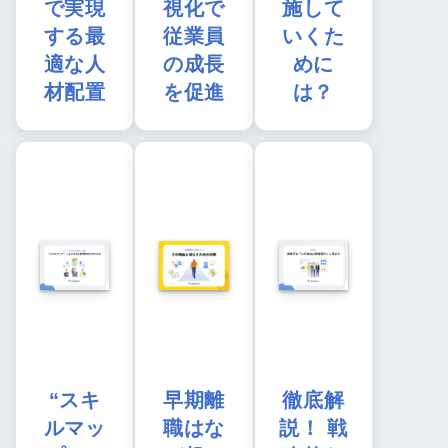
で実現
視化で
施して
する最
従業員
いくた
適な人
の成長
めに
材配置
を促進
は？
“スキ
早期離
徹底解
ルマッ
職はな
説！ 戦