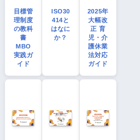
目標管
ISO30
2025年
理制度
414と
大幅改
の教科
はなに
正 育
書
か？
児・介
MBO
護休業
実践ガ
法対応
イド
ガイド