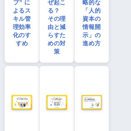
プ” に
ぜ起こ
略的な
よるス
る？
「人的
キル管
その理
資本の
理効率
由と減
情報開
化のす
らすた
示」の
すめ
めの対
進め方
策