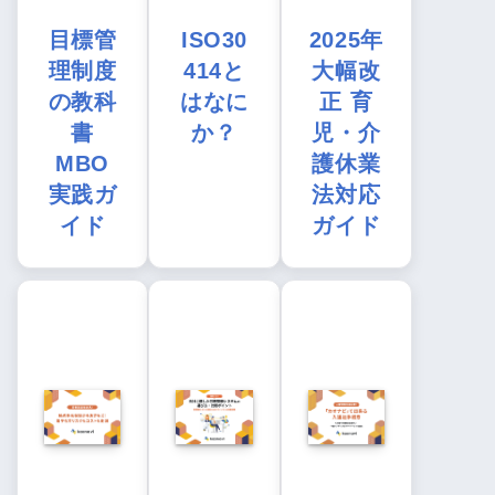
目標管
ISO30
2025年
理制度
414と
大幅改
の教科
はなに
正 育
書
か？
児・介
MBO
護休業
実践ガ
法対応
イド
ガイド