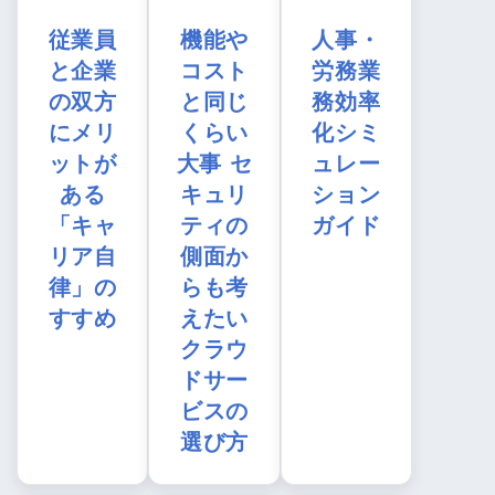
従業員
機能や
人事・
と企業
コスト
労務業
の双方
と同じ
務効率
にメリ
くらい
化シミ
ットが
大事 セ
ュレー
ある
キュリ
ション
「キャ
ティの
ガイド
リア自
側面か
律」の
らも考
すすめ
えたい
クラウ
ドサー
ビスの
選び方