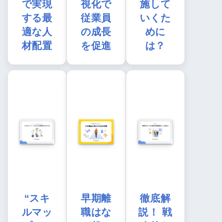
で実現
視化で
施して
する最
従業員
いくた
適な人
の成長
めに
材配置
を促進
は？
“スキ
早期離
徹底解
ルマッ
職はな
説！ 戦