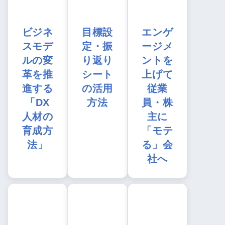
ビジネ
目標設
エンゲ
スモデ
定・振
ージメ
ルの変
り返り
ントを
革を推
シート
上げて
進する
の活用
従業
「DX
方法
員・株
人材の
主に
育成方
「モテ
法」
る」会
社へ