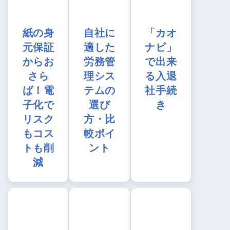
紙の身
自社に
「カオ
元保証
適した
ナビ」
からお
労務管
で出来
さら
理シス
る入退
ば！電
テムの
社手続
子化で
選び
き
リスク
方・比
もコス
較ポイ
トも削
ント
減