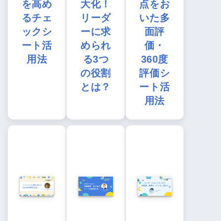
を高め
大化！
点をお
るチェ
リーダ
いた多
ックシ
ーに求
面評
ート活
められ
価・
用法
る3つ
360度
の役割
評価シ
とは？
ート活
用法