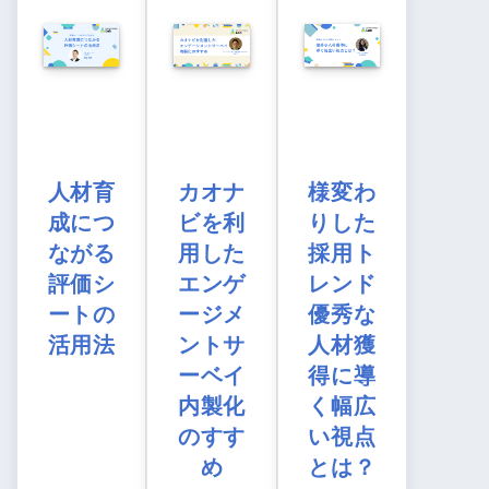
人材育
カオナ
様変わ
成につ
ビを利
りした
ながる
用した
採用ト
評価シ
エンゲ
レンド
ートの
ージメ
優秀な
活用法
ントサ
人材獲
ーベイ
得に導
内製化
く幅広
のすす
い視点
め
とは？