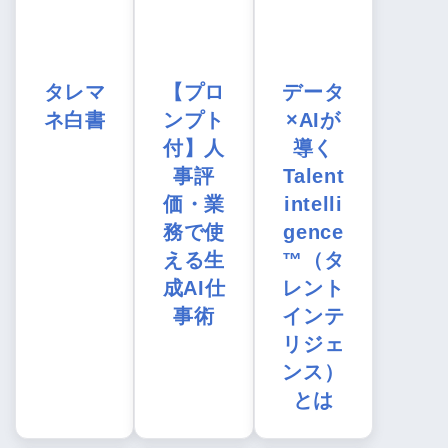
タレマ
【プロ
データ
ネ白書
ンプト
×AIが
付】人
導く
事評
Talent
価・業
intelli
務で使
gence
える生
™（タ
成AI仕
レント
事術
インテ
リジェ
ンス）
とは