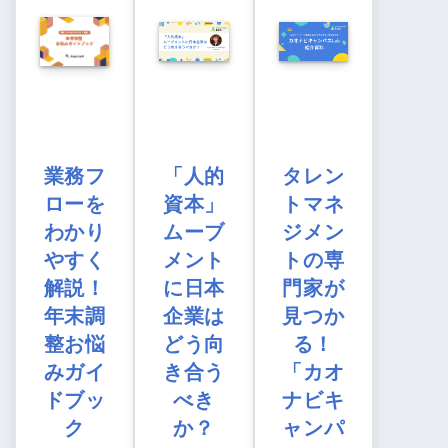
業務フ
「人的
タレン
ローを
資本」
トマネ
わかり
ムーブ
ジメン
やすく
メント
トの専
解説！
に日本
門家が
年末調
企業は
見つか
整お悩
どう向
る！
みガイ
き合う
「カオ
ドブッ
べき
ナビキ
ク
か？
ャンパ