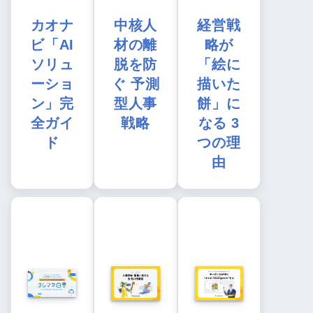
カオナ
中核人
経営戦
ビ「AI
材の離
略が
ソリュ
脱を防
「絵に
ーショ
ぐ 予測
描いた
ン」完
型人事
餅」に
全ガイ
戦略
なる 3
ド
つの理
由