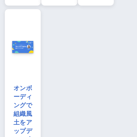
オンボ
ーディ
ングで
組織風
土をア
ップデ