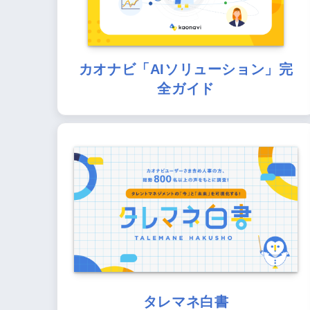
カオナビ「AIソリューション」完
全ガイド
タレマネ白書