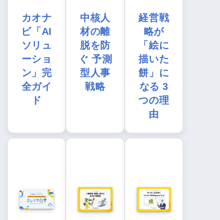
カオナ
中核人
経営戦
ビ「AI
材の離
略が
ソリュ
脱を防
「絵に
ーショ
ぐ 予測
描いた
ン」完
型人事
餅」に
全ガイ
戦略
なる 3
ド
つの理
由