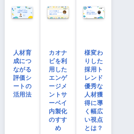
人材育
カオナ
様変わ
成につ
ビを利
りした
ながる
用した
採用ト
評価シ
エンゲ
レンド
ートの
ージメ
優秀な
活用法
ントサ
人材獲
ーベイ
得に導
内製化
く幅広
のすす
い視点
め
とは？