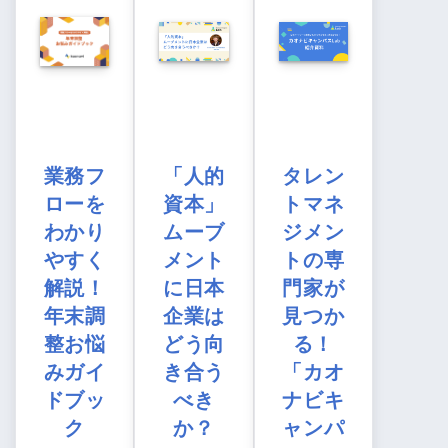
業務フ
「人的
タレン
ローを
資本」
トマネ
わかり
ムーブ
ジメン
やすく
メント
トの専
解説！
に日本
門家が
年末調
企業は
見つか
整お悩
どう向
る！
みガイ
き合う
「カオ
ドブッ
べき
ナビキ
ク
か？
ャンパ