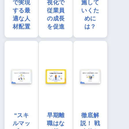
で実現
視化で
施して
する最
従業員
いくた
適な人
の成長
めに
材配置
を促進
は？
“スキ
早期離
徹底解
ルマッ
職はな
説！ 戦