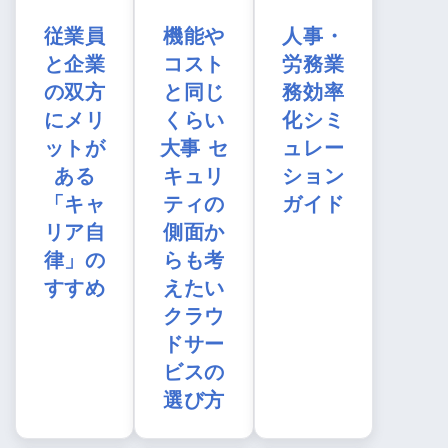
従業員
機能や
人事・
と企業
コスト
労務業
の双方
と同じ
務効率
にメリ
くらい
化シミ
ットが
大事 セ
ュレー
ある
キュリ
ション
「キャ
ティの
ガイド
リア自
側面か
律」の
らも考
すすめ
えたい
クラウ
ドサー
ビスの
選び方