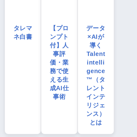
タレマ
【プロ
データ
ネ白書
ンプト
×AIが
付】人
導く
事評
Talent
価・業
intelli
務で使
gence
える生
™（タ
成AI仕
レント
事術
インテ
リジェ
ンス）
とは