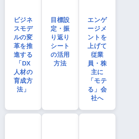
ビジネ
目標設
エンゲ
スモデ
定・振
ージメ
ルの変
り返り
ントを
革を推
シート
上げて
進する
の活用
従業
「DX
方法
員・株
人材の
主に
育成方
「モテ
法」
る」会
社へ