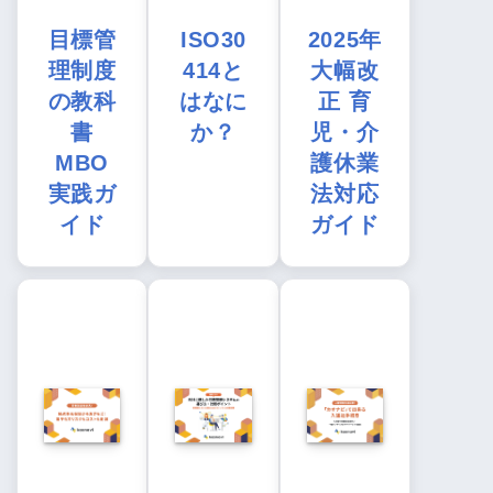
目標管
ISO30
2025年
理制度
414と
大幅改
の教科
はなに
正 育
書
か？
児・介
MBO
護休業
実践ガ
法対応
イド
ガイド