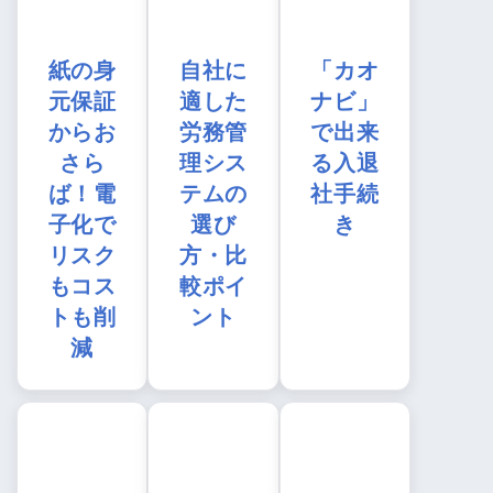
紙の身
自社に
「カオ
元保証
適した
ナビ」
からお
労務管
で出来
さら
理シス
る入退
ば！電
テムの
社手続
子化で
選び
き
リスク
方・比
もコス
較ポイ
トも削
ント
減