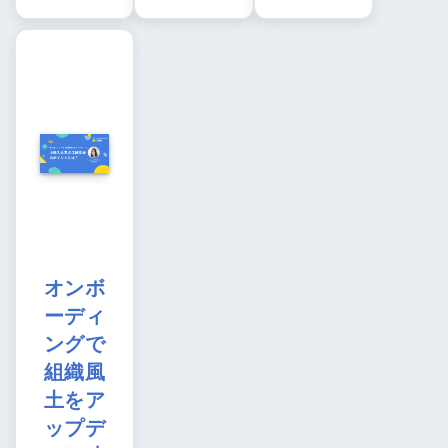
オンボ
ーディ
ングで
組織風
土をア
ップデ