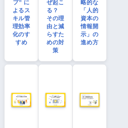
プ” に
ぜ起こ
略的な
よるス
る？
「人的
キル管
その理
資本の
理効率
由と減
情報開
化のす
らすた
示」の
すめ
めの対
進め方
策