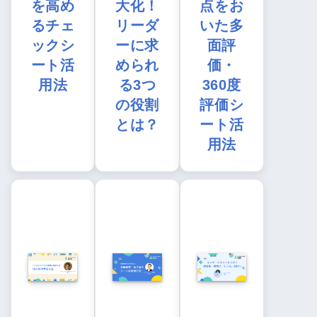
を高め
大化！
点をお
るチェ
リーダ
いた多
ックシ
ーに求
面評
ート活
められ
価・
用法
る3つ
360度
の役割
評価シ
とは？
ート活
用法